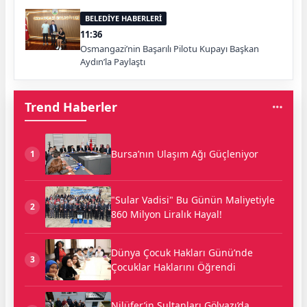
BELEDİYE HABERLERİ
11:36
Osmangazi’nin Başarılı Pilotu Kupayı Başkan
Aydın’la Paylaştı
Trend Haberler
Bursa’nın Ulaşım Ağı Güçleniyor
1
"Sular Vadisi" Bu Günün Maliyetiyle
2
860 Milyon Liralık Hayal!
Dünya Çocuk Hakları Günü’nde
3
Çocuklar Haklarını Öğrendi
Nilüfer’in Sultanları Gölyazı’da