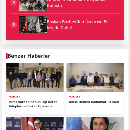
4
Buluştu
Başkan Bozbey’den Üreticiye Bir
5
Müjde Daha!
Benzer Haberler
MANŞET
MANŞET
Mimarlardan Kanun Dışı Ücret
Bursa Demek Balkanlar Demek
Taleplerine İlişkin Açıklama