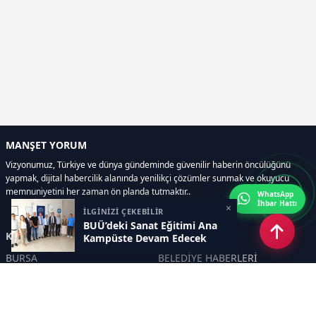
MANŞET YORUM
Vizyonumuz, Türkiye ve dünya gündeminde güvenilir haberin öncülüğünü
yapmak, dijital habercilik alanında yenilikçi çözümler sunmak ve okuyucu
memnuniyetini her zaman ön planda tutmaktır..
WhatsApp
İhbar Hattı
×
İLGİNİZİ ÇEKEBİLİR
BUÜ’deki Sanat Eğitimi Ana
Kategoriler
Kampüste Devam Edecek
BURSA
BELEDİYE HABERLERİ
YEREL
POLİTİKA
EKONOMİ
ULUSAL