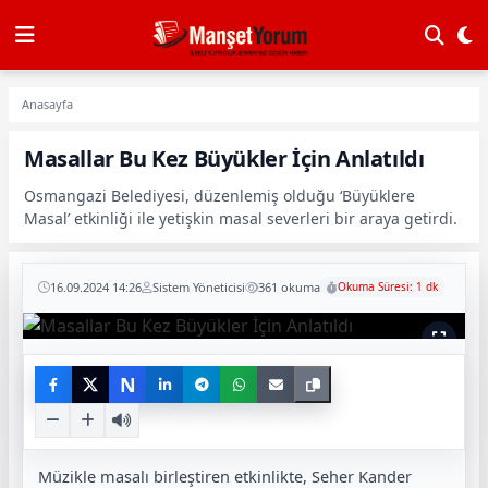
Anasayfa
Masallar Bu Kez Büyükler İçin Anlatıldı
Osmangazi Belediyesi, düzenlemiş olduğu ‘Büyüklere
Masal’ etkinliği ile yetişkin masal severleri bir araya getirdi.
16.09.2024 14:26
Sistem Yöneticisi
361 okuma
Okuma Süresi: 1 dk
N
Müzikle masalı birleştiren etkinlikte, Seher Kander