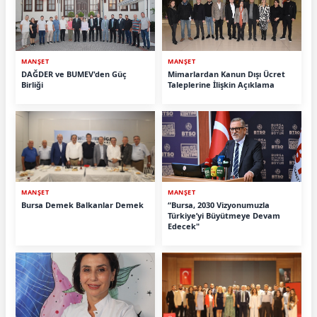
MANŞET
MANŞET
DAĞDER ve BUMEV'den Güç
Mimarlardan Kanun Dışı Ücret
Birliği
Taleplerine İlişkin Açıklama
MANŞET
MANŞET
Bursa Demek Balkanlar Demek
“Bursa, 2030 Vizyonumuzla
Türkiye’yi Büyütmeye Devam
Edecek"