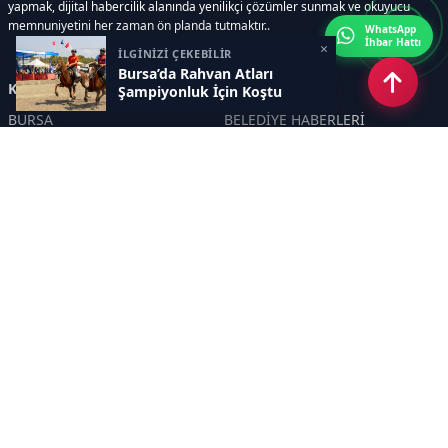
yapmak, dijital habercilik alanında yenilikçi çözümler sunmak ve okuyucu
memnuniyetini her zaman ön planda tutmaktır..
WhatsApp
İhbar Hattı
×
İLGİNİZİ ÇEKEBİLİR
Bursa’da Rahvan Atları
Kategoriler
Şampiyonluk İçin Koştu
BURSA
BELEDİYE HABERLERİ
YEREL
POLİTİKA
EKONOMİ
ULUSAL
DÜNYA
GÜNDEM
SON DAKİKA
MANŞET
ASAYİŞ
KÜLTÜR SANAT
TURİZM
TARİH
MAGAZİN
GÜNCEL
RÖPORTAJ
EĞİTİM
KADIN
ÇOCUK
YAŞAM
SAĞLIK