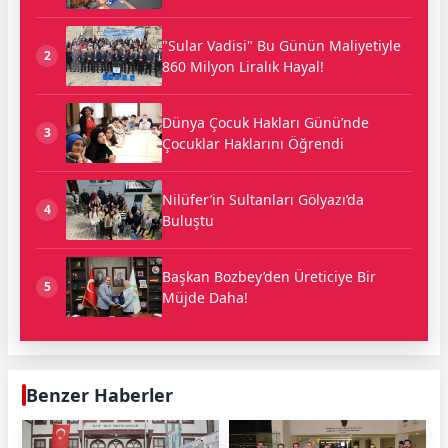
"Sular Vadisi" Bu Günün Maliyetiyle
2
860 Milyon Liralık Hayal!
Dünya Çocuk Hakları Günü’nde
3
Çocuklar Haklarını Öğrendi
Nilüfer’in Sultanları Gölyazı’da
4
Buluştu
Başkan Bozbey’den Üreticiye Bir
5
Müjde Daha!
Benzer Haberler