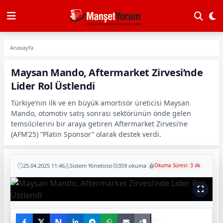
Anasayfa
Maysan Mando, Aftermarket Zirvesi’nde
Lider Rol Üstlendi
Türkiye’nin ilk ve en büyük amortisör üreticisi Maysan
Mando, otomotiv satış sonrası sektörünün önde gelen
temsilcilerini bir araya getiren Aftermarket Zirvesi’ne
(AFM’25) “Platin Sponsor” olarak destek verdi.
25.04.2025 11:46
Sistem Yöneticisi
359 okuma
Okuma Süresi: 3 dk
N