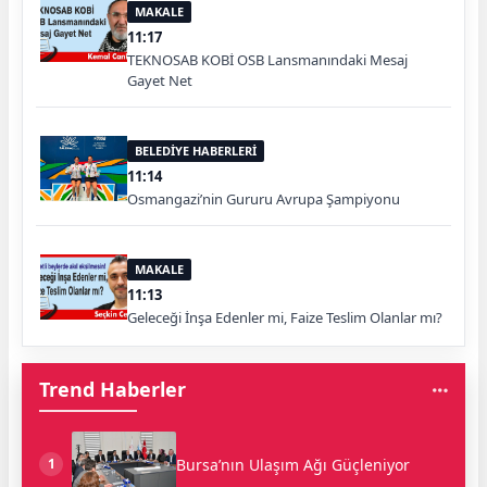
MAKALE
11:17
TEKNOSAB KOBİ OSB Lansmanındaki Mesaj
Gayet Net
BELEDİYE HABERLERİ
11:14
Osmangazi’nin Gururu Avrupa Şampiyonu
MAKALE
11:13
Geleceği İnşa Edenler mi, Faize Teslim Olanlar mı?
Trend Haberler
Bursa’nın Ulaşım Ağı Güçleniyor
1