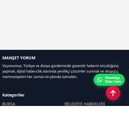
MANŞET YORUM
Vizyonumuz, Türkiye ve dünya gündeminde güvenilir haberin öncülüğünü
yapmak, dijital habercilik alanında yenilikçi çözümler sunmak ve okuyucu
memnuniyetini her zaman ön planda tutmaktır..
WhatsApp
İhbar Hattı
İLGİNİZİ ÇEKEBİLİR
Kategoriler
Osmangazi’de Yeşil Alanlar
Titizlikle Korunuyor
BURSA
BELEDİYE HABERLERİ
YEREL
POLİTİKA
EKONOMİ
ULUSAL