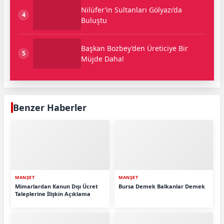
Nilüfer’in Sultanları Gölyazı’da
4
Buluştu
Başkan Bozbey’den Üreticiye Bir
5
Müjde Daha!
Benzer Haberler
MANŞET
MANŞET
Mimarlardan Kanun Dışı Ücret
Bursa Demek Balkanlar Demek
Taleplerine İlişkin Açıklama