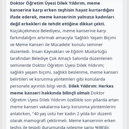
Doktor Öğretim Üyesi Dilek Yıldırım, meme
kanserine karşı erken teşhisin hayat kurtardığını
ifade ederek, meme kanserinin yalnızca kadınları
değil erkekleri de tehdit ettiğine dikkat
çekti.
Küçükçekmece Belediyesi, meme kanserine karşı
farkındalığını artırmak amacıyla ‘Sağlıklı Yaşam Biçimi
ve Meme Kanseri ile Mücadele’ konulu seminer
düzenledi. İnsan Kaynakları ve Eğitim Müdürlüğü
tarafından Belediye Çok Amaçlı Salonda düzenlenen
seminerde Doktor Öğretim Üyesi Dilek Yıldırım;
sağlıklı yaşam biçimi, sağlıklı beslenme, meme kanseri
belirtileri ve korunma yöntemleri gibi konularda
personele ayrıntılı bilgi verdi.
Dilek Yıldırım: Herkes
meme kanseri hakkında bilinçli olmalı
Doktor
Öğretim Üyesi Dilek Yıldırım özellikle son yıllarda artan
meme kanseri vakalarına karşı korunma yöntemlerini
anlatırken, ‘’40 yaş üstü her kadın 2 yılda bir düzenli
olarak mamografi çektirmeli. Meme kanserinin erken
teşhis ile tespiti durumunda iyileşme şansı %98’dir.