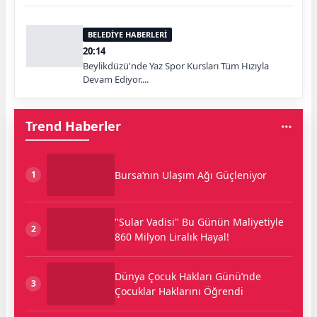
BELEDİYE HABERLERİ
20:14
Beylikdüzü'nde Yaz Spor Kursları Tüm Hızıyla
Devam Ediyor....
Trend Haberler
Bursa’nın Ulaşım Ağı Güçleniyor
1
"Sular Vadisi" Bu Günün Maliyetiyle
2
860 Milyon Liralık Hayal!
Dünya Çocuk Hakları Günü’nde
3
Çocuklar Haklarını Öğrendi