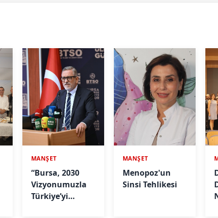
MANŞET
MANŞET
“Bursa, 2030
Menopoz'un
D
Vizyonumuzla
Sinsi Tehlikesi
Türkiye’yi
Büyütmeye
A