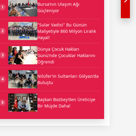
Bursa’nın Ulaşım Ağı
1
Güçleniyor
"Sular Vadisi" Bu Günün
Maliyetiyle 860 Milyon Liralık
2
Hayal!
Dünya Çocuk Hakları
Günü’nde Çocuklar Haklarını
3
Öğrendi
Nilüfer’in Sultanları Gölyazı’da
4
Buluştu
Başkan Bozbey’den Üreticiye
5
Bir Müjde Daha!