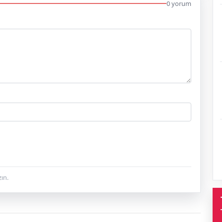
0 yorum
ın.