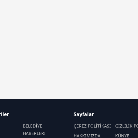
iler
Sayfalar
BELEDİYE
ÇEREZ POLİTİKASI
GİZLİLİK P
HABERLERİ
HAKKIMIZDA
KÜNYE