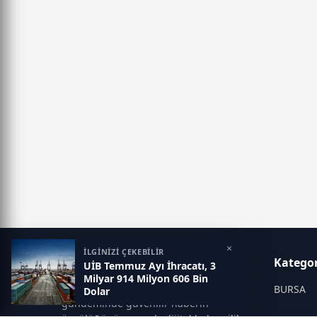
×
İLGİNİZİ ÇEKEBİLİR
MANŞET YORUM
Kategor
UİB Temmuz Ayı İhracatı, 3
Milyar 914 Milyon 606 Bin
Vizyonumuz, Türkiye ve dünya
BURSA
Dolar
gündeminde güvenilir haberin