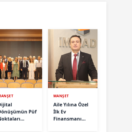
MANŞET
MANŞET
ijital
Aile Yılına Özel
Dönüşümün Püf
İlk Ev
Noktaları
Finansmanı
nlatıldı
Önerisi