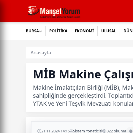
BURSA
POLİTİKA
EKONOMİ
ULUSAL
DÜN
Anasayfa
MİB Makine Çalış
Makine İmalatçıları Birliği (MİB), Ma
sahipliğinde gerçekleştirdi. Toplantıd
YTAK ve Yeni Teşvik Mevzuatı konular
21.11.2024 14:15
Sistem Yöneticisi
322 okuma