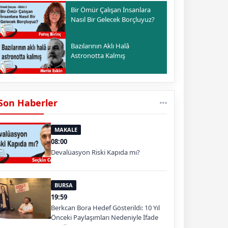
Bir Ömür Çalışan İnsanlara
Nasıl Bir Gelecek Borçluyuz?
Bazılarının Aklı Halâ
Astronotta Kalmış
Son Haberler
MAKALE
08:00
Devalüasyon Riski Kapıda mı?
BURSA
19:59
Berkcan Bora Hedef Gösterildi: 10 Yıl
Önceki Paylaşımları Nedeniyle İfade
Verdi