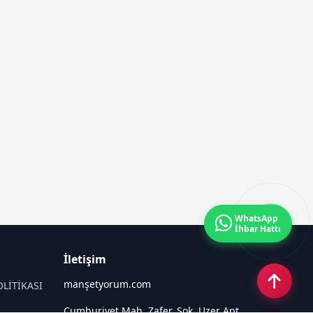
WhatsApp
İhbar Hattı
İletişim
manşetyorum.com
OLİTİKASI
Cumhuriyet Mah. Zafer. Sok. Uzer Apt.