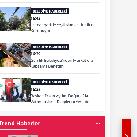
BELEDİYE HABERLERİ
16:43
Osmangazi’de Yeşil Alanlar Titizlikle
Korunuyor
BELEDİYE HABERLERİ
16:39
Gemlik Belediyesi’nden Marketlere
Kapsamlı Denetim
BELEDİYE HABERLERİ
16:32
Başkan Erkan Aydın, Doğancı’da
Vatandaşların Taleplerini Yerinde
Dinledi
Trend Haberler