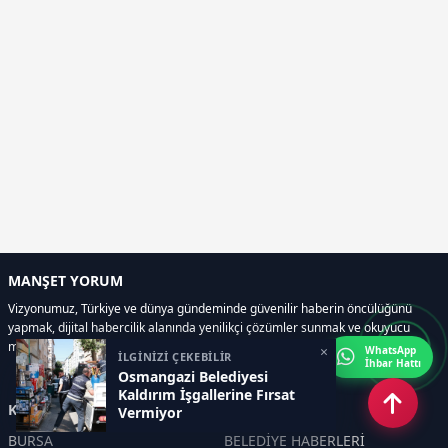
MANŞET YORUM
Vizyonumuz, Türkiye ve dünya gündeminde güvenilir haberin öncülüğünü
yapmak, dijital habercilik alanında yenilikçi çözümler sunmak ve okuyucu
memnuniyetini her zaman ön planda tutmaktır..
×
WhatsApp
İLGİNİZİ ÇEKEBİLİR
İhbar Hattı
Osmangazi Belediyesi
Kaldırım İşgallerine Fırsat
Kategoriler
Vermiyor
BURSA
BELEDİYE HABERLERİ