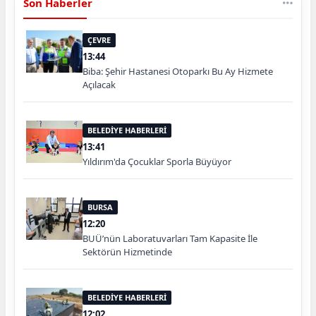
Son Haberler
ÇEVRE
13:44
Biba: Şehir Hastanesi Otoparkı Bu Ay Hizmete
Açılacak
BELEDİYE HABERLERİ
13:41
Yıldırım'da Çocuklar Sporla Büyüyor
BURSA
12:20
BUÜ’nün Laboratuvarları Tam Kapasite İle
Sektörün Hizmetinde
BELEDİYE HABERLERİ
12:02