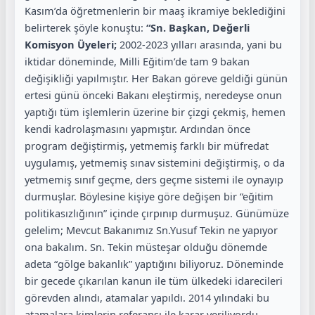
Kasım’da öğretmenlerin bir maaş ikramiye beklediğini
belirterek şöyle konuştu:
“Sn. Başkan, Değerli
Komisyon Üyeleri;
2002-2023 yılları arasında, yani bu
iktidar döneminde, Milli Eğitim’de tam 9 bakan
değişikliği yapılmıştır. Her Bakan göreve geldiği günün
ertesi günü önceki Bakanı eleştirmiş, neredeyse onun
yaptığı tüm işlemlerin üzerine bir çizgi çekmiş, hemen
kendi kadrolaşmasını yapmıştır. Ardından önce
program değiştirmiş, yetmemiş farklı bir müfredat
uygulamış, yetmemiş sınav sistemini değiştirmiş, o da
yetmemiş sınıf geçme, ders geçme sistemi ile oynayıp
durmuşlar. Böylesine kişiye göre değişen bir “eğitim
politikasızlığının” içinde çırpınıp durmuşuz. Günümüze
gelelim; Mevcut Bakanımız Sn.Yusuf Tekin ne yapıyor
ona bakalım. Sn. Tekin müsteşar olduğu dönemde
adeta “gölge bakanlık” yaptığını biliyoruz. Döneminde
bir gecede çıkarılan kanun ile tüm ülkedeki idarecileri
görevden alındı, atamalar yapıldı. 2014 yılındaki bu
atamalara kimlerin referansı ile karar veriliyordu