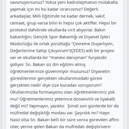
savunuyorsunuz? Yoksa yeni kadrolaşmanızı mülakatla
yapmak için mi bu kadar ısrarcısınız? Değerli
arkadaşlar, Milli Eğitimde ne kadar dernek, vakıf,
cemaat, grup varsa bilin ki hepsi çok aktifler. Hepsi bir
protokol dahilinde okullarda cirit atıyorlar. Bakın
bakanlığın; Gençlik Spor Bakanlığı ve Diyanet İşleri
Müdürlüğü ile ortak yürüttüğü “Çevreme Duyarlıyım,
Değerlerime Sahip Çıkıyorum”(ÇEDES) adlı bir projesi
var ve okullarda bir “manevi danışman” furyasıdır
gidiyor. Sn. Bakan siz din eğitimi almış
öğretmenlerinize güvenmiyor musunuz? Diyanetin
görevlilerinin gerçekten okullarımızdaki görevi
gerçekten nedir diye size buradan soruyorum?
Okullarımızda formasyonu olan öğretmenlerimiz yok
mu? Öğretmenlerimiz yeterince donanımlı ve liyakatli
değil mi? Yapmayın, yazıktır. Şimdi son günlerde bir de
müfredat değişikliği modası var. Şaşırdık mı? Hayır.
Nasıl olsa Sn. Bakan belli bir süre sonra görevden affını
ister, yerine gelen Bakan da müfredatı değiştiriverir