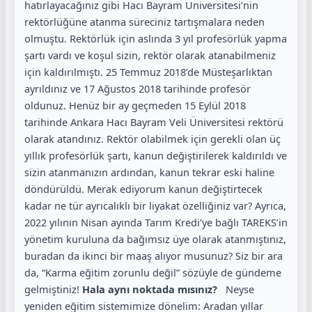
hatırlayacağınız gibi Hacı Bayram Üniversitesi’nin
rektörlüğüne atanma süreciniz tartışmalara neden
olmuştu. Rektörlük için aslında 3 yıl profesörlük yapma
şartı vardı ve koşul sizin, rektör olarak atanabilmeniz
için kaldırılmıştı. 25 Temmuz 2018’de Müsteşarlıktan
ayrıldınız ve 17 Ağustos 2018 tarihinde profesör
oldunuz. Henüz bir ay geçmeden 15 Eylül 2018
tarihinde Ankara Hacı Bayram Veli Üniversitesi rektörü
olarak atandınız. Rektör olabilmek için gerekli olan üç
yıllık profesörlük şartı, kanun değiştirilerek kaldırıldı ve
sizin atanmanızın ardından, kanun tekrar eski haline
döndürüldü. Merak ediyorum kanun değiştirtecek
kadar ne tür ayrıcalıklı bir liyakat özelliğiniz var? Ayrıca,
2022 yılının Nisan ayında Tarım Kredi’ye bağlı TAREKS’in
yönetim kuruluna da bağımsız üye olarak atanmıştınız,
buradan da ikinci bir maaş alıyor musunuz? Siz bir ara
da, “Karma eğitim zorunlu değil” sözüyle de gündeme
gelmiştiniz!
Hala aynı noktada mısınız?
Neyse
yeniden eğitim sistemimize dönelim: Aradan yıllar