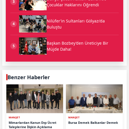
3
Çocuklar Haklarını Öğrendi
Nilüfer’in Sultanları Gölyazı’da
4
Buluştu
Başkan Bozbey’den Üreticiye Bir
5
Müjde Daha!
Benzer Haberler
MANŞET
MANŞET
Mimarlardan Kanun Dışı Ücret
Bursa Demek Balkanlar Demek
Taleplerine İlişkin Açıklama