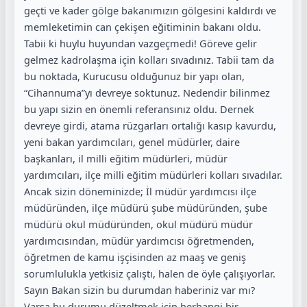
geçti ve kader gölge bakanımızın gölgesini kaldırdı ve
memleketimin can çekişen eğitiminin bakanı oldu.
Tabii ki huylu huyundan vazgeçmedi! Göreve gelir
gelmez kadrolaşma için kolları sıvadınız. Tabii tam da
bu noktada, Kurucusu olduğunuz bir yapı olan,
“Cihannuma”yı devreye soktunuz. Nedendir bilinmez
bu yapı sizin en önemli referansınız oldu. Dernek
devreye girdi, atama rüzgarları ortalığı kasıp kavurdu,
yeni bakan yardımcıları, genel müdürler, daire
başkanları, il milli eğitim müdürleri, müdür
yardımcıları, ilçe milli eğitim müdürleri kolları sıvadılar.
Ancak sizin döneminizde; İl müdür yardımcısı ilçe
müdüründen, ilçe müdürü şube müdüründen, şube
müdürü okul müdüründen, okul müdürü müdür
yardımcısından, müdür yardımcısı öğretmenden,
öğretmen de kamu işçisinden az maaş ve geniş
sorumlulukla yetkisiz çalıştı, halen de öyle çalışıyorlar.
Sayın Bakan sizin bu durumdan haberiniz var mı?
Varsa bu durumu düzeltmek için herhangi bir