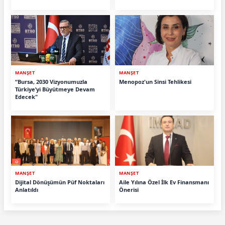
MANŞET
MANŞET
“Bursa, 2030 Vizyonumuzla
Menopoz'un Sinsi Tehlikesi
Türkiye’yi Büyütmeye Devam
Edecek"
MANŞET
MANŞET
Dijital Dönüşümün Püf Noktaları
Aile Yılına Özel İlk Ev Finansmanı
Anlatıldı
Önerisi