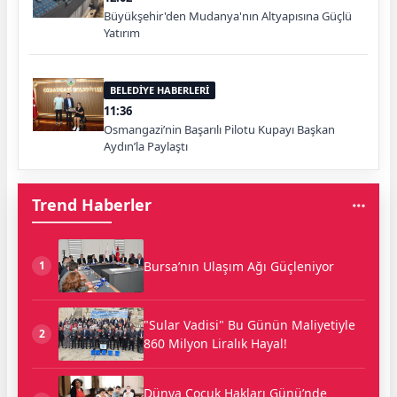
Büyükşehir'den Mudanya'nın Altyapısına Güçlü
Yatırım
BELEDİYE HABERLERİ
11:36
Osmangazi’nin Başarılı Pilotu Kupayı Başkan
Aydın’la Paylaştı
Trend Haberler
Bursa’nın Ulaşım Ağı Güçleniyor
1
"Sular Vadisi" Bu Günün Maliyetiyle
2
860 Milyon Liralık Hayal!
Dünya Çocuk Hakları Günü’nde