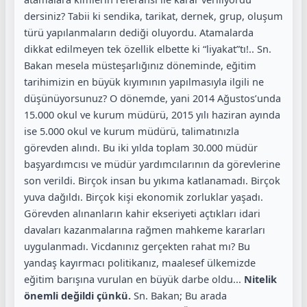
dersiniz? Tabii ki sendika, tarikat, dernek, grup, oluşum
türü yapılanmaların dediği oluyordu. Atamalarda
dikkat edilmeyen tek özellik elbette ki “liyakat”tı!.. Sn.
Bakan mesela müsteşarlığınız döneminde, eğitim
tarihimizin en büyük kıyımının yapılmasıyla ilgili ne
düşünüyorsunuz? O dönemde, yani 2014 Ağustos’unda
15.000 okul ve kurum müdürü, 2015 yılı haziran ayında
ise 5.000 okul ve kurum müdürü, talimatınızla
görevden alındı. Bu iki yılda toplam 30.000 müdür
başyardımcısı ve müdür yardımcılarının da görevlerine
son verildi. Birçok insan bu yıkıma katlanamadı. Birçok
yuva dağıldı. Birçok kişi ekonomik zorluklar yaşadı.
Görevden alınanların kahir ekseriyeti açtıkları idari
davaları kazanmalarına rağmen mahkeme kararları
uygulanmadı. Vicdanınız gerçekten rahat mı? Bu
yandaş kayırmacı politikanız, maalesef ülkemizde
eğitim barışına vurulan en büyük darbe oldu...
Nitelik
önemli değildi çünkü.
Sn. Bakan; Bu arada