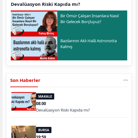
Devalüasyon Riski Kapıda mı?
Bir Ömür Çalışan İnsanlara Nasıl
Bir Gelecek Borçluyuz?
Bazılarının Aklı Halâ Astronotta
Kalmış
Son Haberler
MAKALE
08:00
Devalüasyon Riski Kapıda mı?
BURSA
19:59