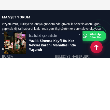
MANŞET YORUM
Vizyonumuz, Türkiye ve dünya gündeminde güvenilir haberin öncülüğünü
yapmak, dijital habercilik alanında yenilikçi çözümler sunmak ve okuyucu
memnuniyetini her zaman ön planda tutmaktır..
×
WhatsApp
İLGİNİZİ ÇEKEBİLİR
İhbar Hattı
Yazlık Sinema Keyfi Bu Kez
Veysel Karani Mahallesi'nde
Kategoriler
Yaşandı
BURSA
BELEDİYE HABERLERİ
YEREL
POLİTİKA
EKONOMİ
ULUSAL
DÜNYA
GÜNDEM
SON DAKİKA
MANŞET
ASAYİŞ
KÜLTÜR SANAT
TURİZM
TARİH