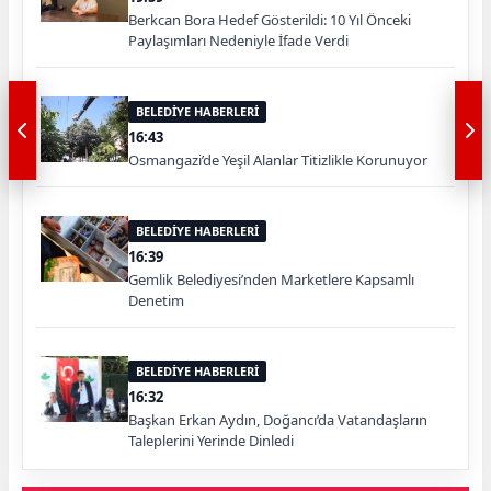
Berkcan Bora Hedef Gösterildi: 10 Yıl Önceki
Paylaşımları Nedeniyle İfade Verdi
BELEDİYE HABERLERİ
16:43
Osmangazi’de Yeşil Alanlar Titizlikle Korunuyor
BELEDİYE HABERLERİ
16:39
Gemlik Belediyesi’nden Marketlere Kapsamlı
Denetim
BELEDİYE HABERLERİ
16:32
Başkan Erkan Aydın, Doğancı’da Vatandaşların
Taleplerini Yerinde Dinledi