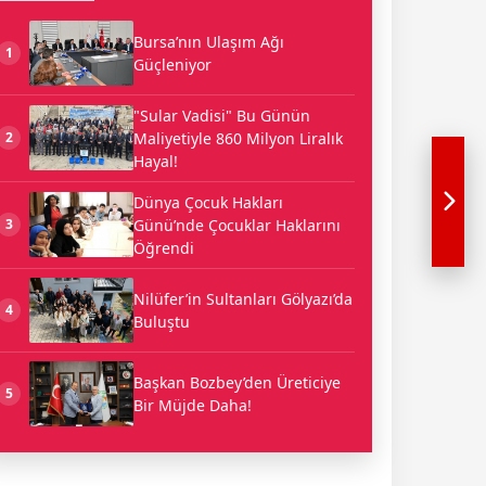
Bursa’nın Ulaşım Ağı
1
Güçleniyor
"Sular Vadisi" Bu Günün
Maliyetiyle 860 Milyon Liralık
2
Hayal!
Dünya Çocuk Hakları
Günü’nde Çocuklar Haklarını
3
Öğrendi
Nilüfer’in Sultanları Gölyazı’da
4
Buluştu
Başkan Bozbey’den Üreticiye
5
Bir Müjde Daha!