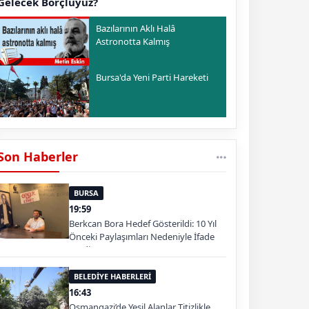
Gelecek Borçluyuz?
Bazılarının Aklı Halâ
Astronotta Kalmış
Bursa'da Yeni Parti Hareketi
Son Haberler
BURSA
19:59
Berkcan Bora Hedef Gösterildi: 10 Yıl
Önceki Paylaşımları Nedeniyle İfade
Verdi
BELEDİYE HABERLERİ
16:43
Osmangazi’de Yeşil Alanlar Titizlikle