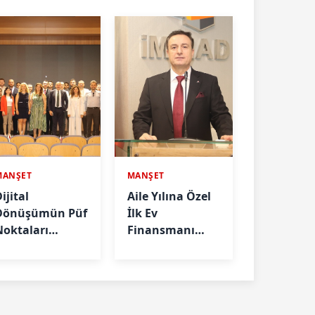
MANŞET
MANŞET
ijital
Aile Yılına Özel
Dönüşümün Püf
İlk Ev
Noktaları
Finansmanı
nlatıldı
Önerisi