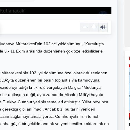
udanya Mütarekesi'nin 102'nci yıldönümünü, "Kurtuluşta
yle 3 - 11 Ekim arasında düzenlenen çok özel etkinliklerle
Mütarekesi'nin 102. yıl dönümüne özel olarak düzenlenen
UDAŞ'ta düzenlenen bir basın toplantısıyla kamuoyuna
ecinde oynadığı kritik rolü vurgulayan Dalgıç, “Mudanya
 bir antlaşma değil, aynı zamanda Misak-ı Milli'yi hayata
e Türkiye Cumhuriyeti'nin temelleri atılmıştır. Yıllar boyunca
e gerektiği gibi anılmadı. Ancak biz, bu tarihi yeniden
nmasını sağlamayı amaçlıyoruz. Cumhuriyetimizin temel
l daha güçlü bir şekilde anmak ve yeni nesillere aktarmak en