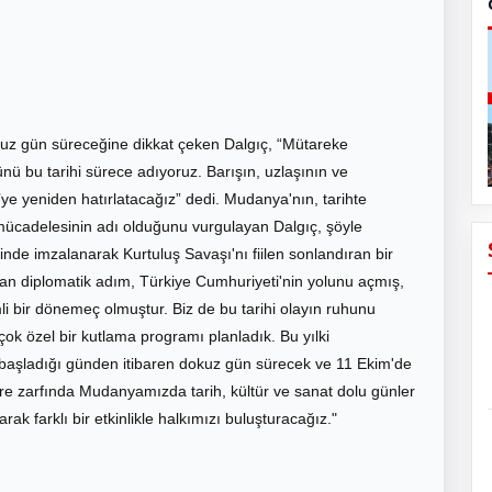
okuz gün süreceğine dikkat çeken Dalgıç, “Mütareke
nü bu tarihi sürece adıyoruz. Barışın, uzlaşının ve
ye yeniden hatırlatacağız” dedi. Mudanya'nın, tarihte
 mücadelesinin adı olduğunu vurgulayan Dalgıç, şöyle
de imzalanarak Kurtuluş Savaşı'nı fiilen sonlandıran bir
ılan diplomatik adım, Türkiye Cumhuriyeti'nin yolunu açmış,
i bir dönemeç olmuştur. Biz de bu tarihi olayın ruhunu
çok özel bir kutlama programı planladık. Bu yılki
n başladığı günden itibaren dokuz gün sürecek ve 11 Ekim'de
re zarfında Mudanyamızda tarih, kültür ve sanat dolu günler
k farklı bir etkinlikle halkımızı buluşturacağız."