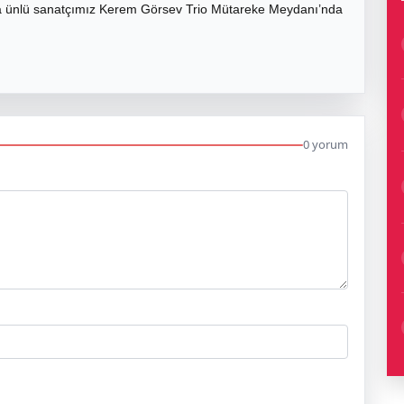
a ünlü sanatçımız Kerem Görsev Trio Mütareke Meydanı’nda
0 yorum