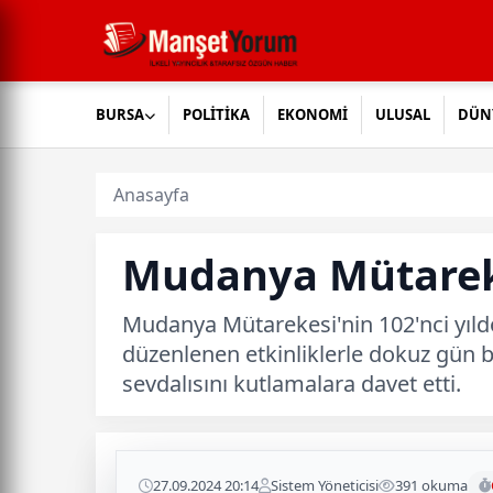
BURSA
POLİTİKA
EKONOMİ
ULUSAL
DÜN
Anasayfa
Mudanya Mütarekes
Mudanya Mütarekesi'nin 102'nci yıld
düzenlenen etkinliklerle dokuz gün
sevdalısını kutlamalara davet etti.
27.09.2024 20:14
Sistem Yöneticisi
391 okuma