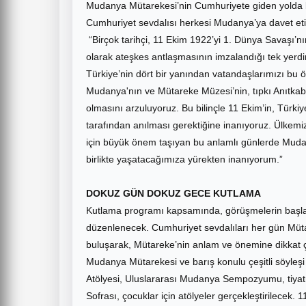
Mudanya Mütarekesi’nin Cumhuriyete giden yolda 
Cumhuriyet sevdalısı herkesi Mudanya’ya davet eti
“Birçok tarihçi, 11 Ekim 1922’yi 1. Dünya Savaşı’nın
olarak ateşkes antlaşmasının imzalandığı tek yerdir
Türkiye’nin dört bir yanından vatandaşlarımızı bu ö
Mudanya'nın ve Mütareke Müzesi’nin, tıpkı Anıtkabir
olmasını arzuluyoruz. Bu bilinçle 11 Ekim’in, Türkiy
tarafından anılması gerektiğine inanıyoruz. Ülkemi
için büyük önem taşıyan bu anlamlı günlerde Mud
birlikte yaşatacağımıza yürekten inanıyorum.”
DOKUZ GÜN DOKUZ GECE KUTLAMA
Kutlama programı kapsamında, görüşmelerin başladığ
düzenlenecek. Cumhuriyet sevdalıları her gün Mü
buluşarak, Mütareke’nin anlam ve önemine dikkat çe
Mudanya Mütarekesi ve barış konulu çeşitli söyleş
Atölyesi, Uluslararası Mudanya Sempozyumu, tiyatr
Sofrası, çocuklar için atölyeler gerçekleştirilece