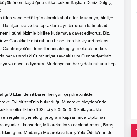
büyük önem taşıdığına dikkat çeken Başkan Deniz Dalgıç,
:
 fiilen sona erdiği gün olarak kabul eder. Mudanya, bir ilçe
. Bu, ilçemize ve bu topraklara ayrı bir önem katmaktadır.
nemli günü bizimle birlikte kutlamaya davet ediyoruz. Biz,
 ve Çanakkale gibi ruhunu hissettiren bir ziyaret noktası
e Cumhuriyeti'nin temellerinin atıldığı gün olarak herkes
zin her yanındaki Cumhuriyet sevdalılarını Cumhuriyetimiz
anya’ya davet ediyorum. Mudanya'nın barış dolu ruhunu hep
ı 3 Ekim’den itibaren her gün çeşitli etkinlikler
tareke Evi Müzesi’nin bulunduğu Mütareke Meydanı’nda
kilen etkinliklerle 102’nci yıldönümünü kutlayacaklar.
i ve sergilerin yer aldığı program kapsamında Diplomasi
o oyunları, konserler, Mütareke imza canlandırması, Barış
k. 11 Ekim günü Mudanya Mütarekesi Barış Yolu Ödülü’nün de