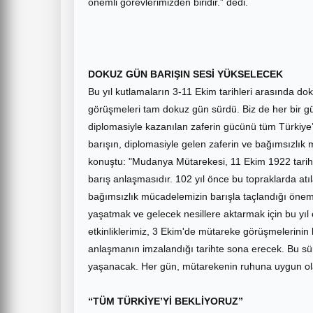
önemli görevlerimizden biridir.” dedi.
DOKUZ GÜN BARIŞIN SESİ YÜKSELECEK
Bu yıl kutlamaların 3-11 Ekim tarihleri arasında d
görüşmeleri tam dokuz gün sürdü. Biz de her bir gü
diplomasiyle kazanılan zaferin gücünü tüm Türkiye’
barışın, diplomasiyle gelen zaferin ve bağımsızlık
konuştu: "Mudanya Mütarekesi, 11 Ekim 1922 tarihin
barış anlaşmasıdır. 102 yıl önce bu topraklarda at
bağımsızlık mücadelemizin barışla taçlandığı öneml
yaşatmak ve gelecek nesillere aktarmak için bu yıl 
etkinliklerimiz, 3 Ekim'de mütareke görüşmelerini
anlaşmanın imzalandığı tarihte sona erecek. Bu sü
yaşanacak. Her gün, mütarekenin ruhuna uygun olara
“TÜM TÜRKİYE’Yİ BEKLİYORUZ”