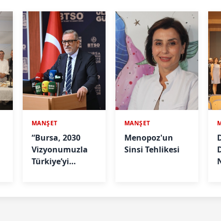
MANŞET
MANŞET
“Bursa, 2030
Menopoz'un
D
Vizyonumuzla
Sinsi Tehlikesi
Türkiye’yi
Büyütmeye
A
Devam Edecek"