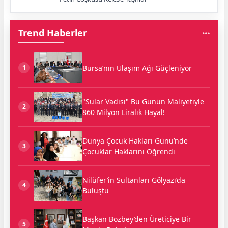
Trend Haberler
Bursa’nın Ulaşım Ağı Güçleniyor
1
"Sular Vadisi" Bu Günün Maliyetiyle
2
860 Milyon Liralık Hayal!
Dünya Çocuk Hakları Günü’nde
3
Çocuklar Haklarını Öğrendi
Nilüfer’in Sultanları Gölyazı’da
4
Buluştu
Başkan Bozbey’den Üreticiye Bir
5