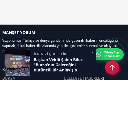
MANŞET YORUM
Vizyonumuz, Türkiye ve dünya gündeminde güvenilir haberin öncülüğünü
yapmak, dijital habercilik alanında yenilikçi çözümler sunmak ve okuyucu
memnuniyetini her zaman ön planda tutmaktır..
×
WhatsApp
İLGİNİZİ ÇEKEBİLİR
İhbar Hattı
Başkan Vekili Şahin Biba:
"Bursa'nın Geleceğini
Kategoriler
Bütüncül Bir Anlayışla
Planlıyoruz"
BURSA
BELEDİYE HABERLERİ
YEREL
POLİTİKA
EKONOMİ
ULUSAL
DÜNYA
GÜNDEM
SON DAKİKA
MANŞET
ASAYİŞ
KÜLTÜR SANAT