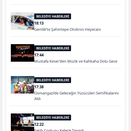
BELEDİYE HABERLERİ
18:13
Gemlik’te Şahintepe Otokros Heyecanı
BELEDİYE HABERLERİ
17:44
Mustafa Keser’den Müzik ve Kahkaha Dolu Gece
BELEDİYE HABERLERİ
17:38
Osmangazi’de Geleceğin Yüzücüleri Sertifikalarını
Aldı
BELEDİYE HABERLERİ
12:22
Fetih Coşkusu Keles’e Taşındı