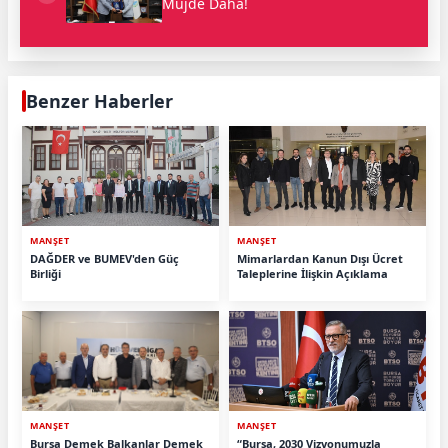
Müjde Daha!
Benzer Haberler
MANŞET
MANŞET
DAĞDER ve BUMEV'den Güç
Mimarlardan Kanun Dışı Ücret
Birliği
Taleplerine İlişkin Açıklama
MANŞET
MANŞET
Bursa Demek Balkanlar Demek
“Bursa, 2030 Vizyonumuzla