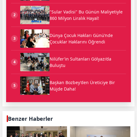
"Sular Vadisi" Bu Günün Maliyetiyle
2
860 Milyon Liralık Hayal!
Dünya Çocuk Hakları Günü’nde
3
Çocuklar Haklarını Öğrendi
Nilüfer’in Sultanları Gölyazı’da
4
Buluştu
Başkan Bozbey’den Üreticiye Bir
5
Müjde Daha!
Benzer Haberler