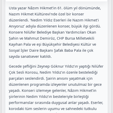
Usta yazar Nâzım Hikmet’in 61. ölüm yıl dönümünde,
Nazım Hikmet Kültürevi’nde özel bir konser
düzenlendi. ‘Nedim Yıldız Eserleri ile Nazım Hikmet’i
Anıyoruz’ adıyla düzenlenen konser, büyük ilgi gördü.
Konsere Nilüfer Belediye Başkan Yardımcıları Okan
Şahin ve Mahmut Demiröz, CHP Bursa Milletvekili
Kayıhan Pala ve eşi Büyükşehir Belediyesi Kültür ve
Sosyal İşler Daire Başkanı Şafak Baba Pala ile çok
sayıda sanatsever katıldı.
Gecede şefliğini Zeynep Göknur Yıldız’ın yaptığı Nilüfer
Çok Sesli Korosu, Nedim Yıldız’ın özenle bestelediği
parçaları seslendirdi. Şairin anısını yaşatmak için
düzenlenen programda izleyenler unutulmaz bir gece
yaşadı. Konseri izlemeye gelenler, Nâzım Hikmet’in
şiirlerinin Nedim Yıldız’ın besteleriyle birleştiği
performanslar sırasında duygusal anlar yaşadı. Eserler,
korodaki tüm seslerin uyumu ve sahnedeki tutkulu