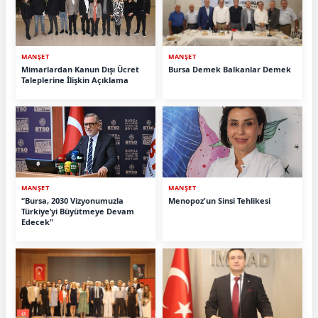
MANŞET
MANŞET
Mimarlardan Kanun Dışı Ücret
Bursa Demek Balkanlar Demek
Taleplerine İlişkin Açıklama
MANŞET
MANŞET
“Bursa, 2030 Vizyonumuzla
Menopoz'un Sinsi Tehlikesi
Türkiye’yi Büyütmeye Devam
Edecek"