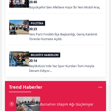
20:40
Büyükşehir'den Afetlere Hazır İki Yeni Mobil Araç
POLİTİKA
20:23
Yeni Parti Fındıklı İlçe Başkanlığı, Geniş Katılımlı
Törenle Hizmete Açıldı.
BELEDİYE HABERLERİ
20:14
Beylikdüzü'nde Yaz Spor Kursları Tüm Hızıyla
Devam Ediyor....
Trend Haberler
Bursa’nın Ulaşım Ağı Güçleniyor
1