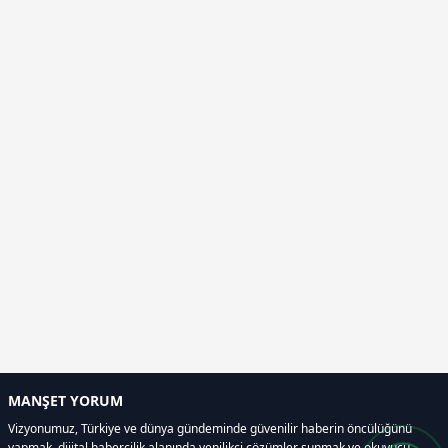
MANŞET YORUM
Vizyonumuz, Türkiye ve dünya gündeminde güvenilir haberin öncülüğünü
yapmak, dijital habercilik alanında yenilikçi çözümler sunmak ve okuyucu