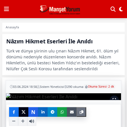
Anasayfa
Nâzım Hikmet Eserleri İle Anıldı
Türk ve dünya şiirinin ulu çınarı Nâzım Hikmet, 61. ölüm yıl
dönümü nedeniyle düzenlenen konserde anıldı. Nâzım
Hikmlet’in, ünlü besteci Nedim Yıldız'ın bestelediği eserleri,
Nilüfer Çok Sesli Korosu tarafından seslendirildi
03.06.2024 18:58
Sistem Yöneticisi
290 okuma
Okuma Süresi: 2 dk
N