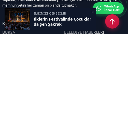
memnuniyetini her zaman ön planda tutmaktır..
WhatsApp
İhbar Hattı
×
İLGİNİZİ ÇEKEBİLİR
İlklerin Festivalinde Çocuklar
Kategoriler
da Şen Şakrak
BURSA
BELEDİYE HABERLERİ
YEREL
POLİTİKA
EKONOMİ
ULUSAL
DÜNYA
GÜNDEM
SON DAKİKA
MANŞET
ASAYİŞ
KÜLTÜR SANAT
TURİZM
TARİH
MAGAZİN
GÜNCEL
RÖPORTAJ
EĞİTİM
KADIN
ÇOCUK
YAŞAM
SAĞLIK