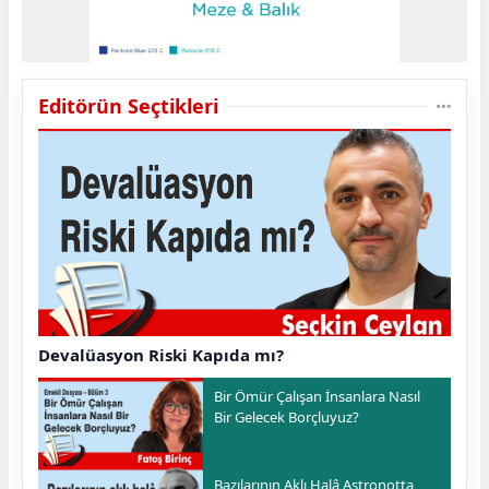
Editörün Seçtikleri
Devalüasyon Riski Kapıda mı?
Bir Ömür Çalışan İnsanlara Nasıl
Bir Gelecek Borçluyuz?
Bazılarının Aklı Halâ Astronotta