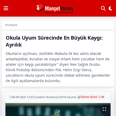
Anasayfa
Okula Uyum Sürecinde En Büyük Kaygı:
Ayrılık
Okulların açılması, özellikle ilkokula ilk kez adım atacak
arkadaşlıklar, kurallar ve sosyal ortam hem çocuklar hem de
aileler için kaygı yaratabiliyor” diyen Nev Sağlık Grubu
Klinik Psikoloji Bölümü’nden Psk. Helin Ezgi Deniz,
çocukların okula uyum sürecinde dikkat edilmesi gerekenler
ile ilgili açıklamalarda bulundu.
04.09.2025 12:07
Sistem Yöneticisi
218 okuma
Okuma Süresi: 3 dk