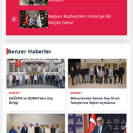
Başkan Bozbey’den Üreticiye Bir
5
Müjde Daha!
Benzer Haberler
MANŞET
MANŞET
DAĞDER ve BUMEV'den Güç
Mimarlardan Kanun Dışı Ücret
Birliği
Taleplerine İlişkin Açıklama