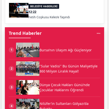
BELEDİYE HABERLERİ
12:22
Fetih Coşkusu Keles’e Taşındı
Trend Haberler
Bursa’nın Ulaşım Ağı Güçleniyor
1
"Sular Vadisi" Bu Günün Maliyetiyle
2
860 Milyon Liralık Hayal!
Dünya Çocuk Hakları Günü’nde
3
Çocuklar Haklarını Öğrendi
Nilüfer’in Sultanları Gölyazı’da
4
Buluştu