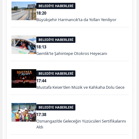
BELEDİYE HABERLERİ
18:20
Büyükşehir Harmancık’ta da Yolları Yeniliyor
BELEDİYE HABERLERİ
18:13
Gemlik’te Şahintepe Otokros Heyecanı
BELEDİYE HABERLERİ
17:44
Mustafa Keser’den Müzik ve Kahkaha Dolu Gece
BELEDİYE HABERLERİ
17:38
Osmangazi’de Geleceğin Yüzücüleri Sertifikalarını
Aldı