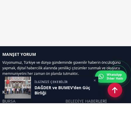
MANŞET YORUM
Vizyonumuz, Türkiye ve dünya gündeminde güvenilir haberin öncülüğünü
yapmak, dijital habercilik alanında yenilikçi çözümler sunmak ve okuyucu
memnuniyetini her zaman ön planda tutmaktır..
WhatsApp
İhbar Hattı
×
İLGİNİZİ ÇEKEBİLİR
DAĞDER ve BUMEV'den Güç
Kategoriler
Birliği
BURSA
BELEDİYE HABERLERİ
YEREL
POLİTİKA
EKONOMİ
ULUSAL
DÜNYA
GÜNDEM