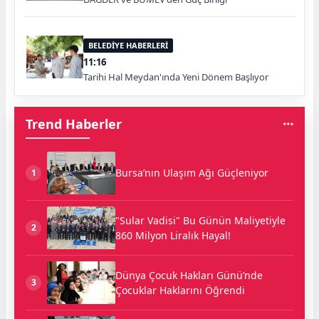
BELEDİYE HABERLERİ
11:16
Tarihi Hal Meydan'ında Yeni Dönem Başlıyor
Trend Haberler
Bursa’nın Ulaşım Ağı Güçleniyor
1
"Sular Vadisi" Bu Günün Maliyetiyle
2
860 Milyon Liralık Hayal!
Dünya Çocuk Hakları Günü’nde
3
Çocuklar Haklarını Öğrendi