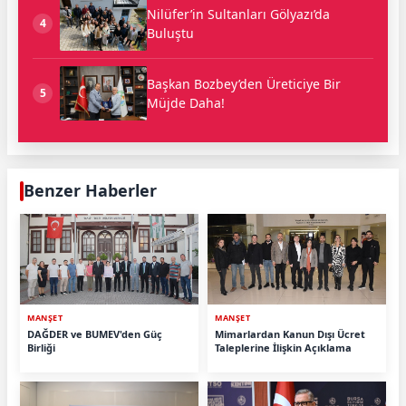
Nilüfer’in Sultanları Gölyazı’da
4
Buluştu
Başkan Bozbey’den Üreticiye Bir
5
Müjde Daha!
Benzer Haberler
MANŞET
MANŞET
DAĞDER ve BUMEV'den Güç
Mimarlardan Kanun Dışı Ücret
Birliği
Taleplerine İlişkin Açıklama