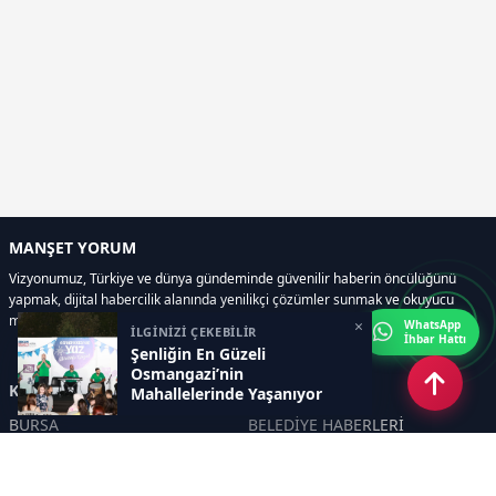
MANŞET YORUM
Vizyonumuz, Türkiye ve dünya gündeminde güvenilir haberin öncülüğünü
yapmak, dijital habercilik alanında yenilikçi çözümler sunmak ve okuyucu
memnuniyetini her zaman ön planda tutmaktır..
×
WhatsApp
İLGİNİZİ ÇEKEBİLİR
İhbar Hattı
Şenliğin En Güzeli
Osmangazi’nin
Kategoriler
Mahallelerinde Yaşanıyor
BURSA
BELEDİYE HABERLERİ
YEREL
POLİTİKA
EKONOMİ
ULUSAL