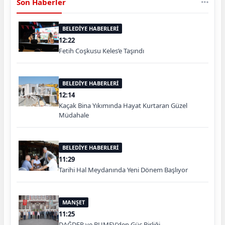
Son Haberler
BELEDİYE HABERLERİ
12:22
Fetih Coşkusu Keles’e Taşındı
BELEDİYE HABERLERİ
12:14
Kaçak Bina Yıkımında Hayat Kurtaran Güzel
Müdahale
BELEDİYE HABERLERİ
11:29
Tarihi Hal Meydanında Yeni Dönem Başlıyor
MANŞET
11:25
DAĞDER ve BUMEV'den Güç Birliği