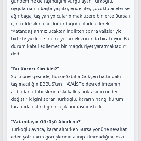
gündemine de taşındığını vurgulayan Türkoğlu,
uygulamanın başta yaşlılar, engelliler, çocuklu aileler ve
ağır bagaj taşıyan yolcular olmak üzere binlerce Bursalı
için ciddi sıkıntılar doğurduğunu ifade ederek,
“Vatandaşlarımız uçaktan indikten sonra valizleriyle
birlikte yüzlerce metre yürümek zorunda bırakılıyor. Bu
durum kabul edilemez bir mağduriyet yaratmaktadır”
dedi.
“Bu Kararı Kim Aldı?”
Soru önergesinde, Bursa-Sabiha Gökçen hattındaki
taşımacılığın BBBUS’tan HAVAİST’e devredilmesinin
ardından otobüslerin eski kalkış noktasının neden
değiştirildiğini soran Türkoğlu, kararın hangi kurum
tarafından alındığının açıklanmasını istedi.
“Vatandaşın Görüşü Alındı mı?”
Türkoğlu ayrıca, karar alınırken Bursa yönüne seyahat
eden yolcuların görüşlerinin alınıp alınmadığını, eski