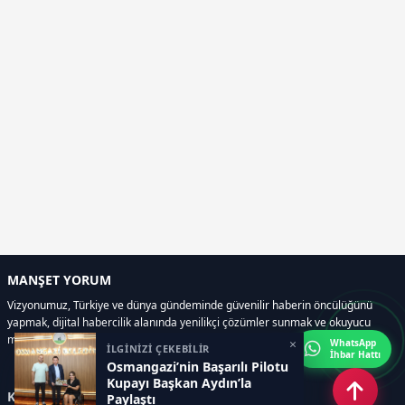
MANŞET YORUM
Vizyonumuz, Türkiye ve dünya gündeminde güvenilir haberin öncülüğünü
yapmak, dijital habercilik alanında yenilikçi çözümler sunmak ve okuyucu
memnuniyetini her zaman ön planda tutmaktır..
×
WhatsApp
İLGİNİZİ ÇEKEBİLİR
İhbar Hattı
Osmangazi’nin Başarılı Pilotu
Kupayı Başkan Aydın’la
Kategoriler
Paylaştı