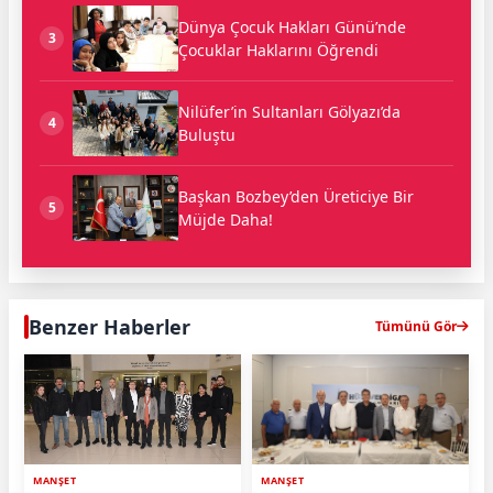
Dünya Çocuk Hakları Günü’nde
3
Çocuklar Haklarını Öğrendi
Nilüfer’in Sultanları Gölyazı’da
4
Buluştu
Başkan Bozbey’den Üreticiye Bir
5
Müjde Daha!
Benzer Haberler
Tümünü Gör
MANŞET
MANŞET