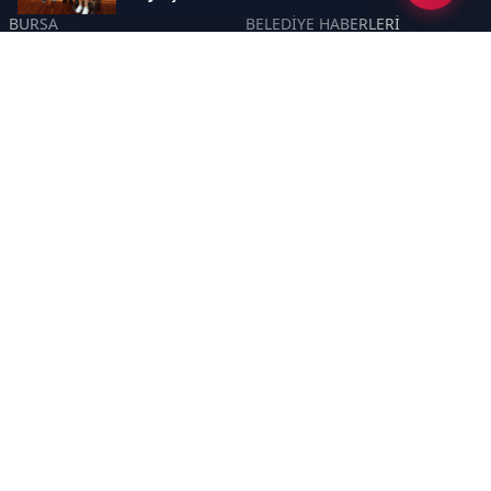
BURSA
BELEDİYE HABERLERİ
YEREL
POLİTİKA
EKONOMİ
ULUSAL
DÜNYA
GÜNDEM
SON DAKİKA
MANŞET
ASAYİŞ
KÜLTÜR SANAT
TURİZM
TARİH
MAGAZİN
GÜNCEL
RÖPORTAJ
EĞİTİM
KADIN
ÇOCUK
YAŞAM
SAĞLIK
ÇEVRE
DOĞA
TARIM
ÖZEL
ÖZEL HABER
DİZİ YAZI