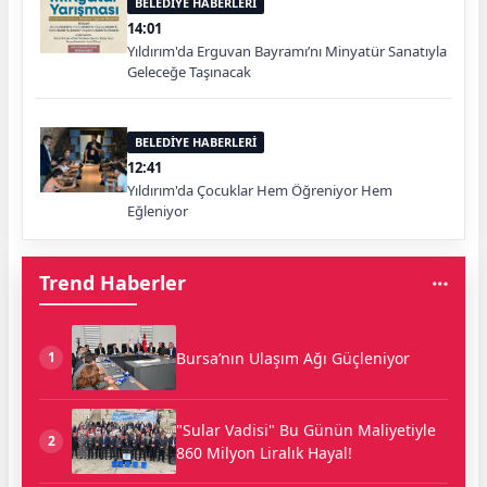
BELEDİYE HABERLERİ
14:01
Yıldırım'da Erguvan Bayramı’nı Minyatür Sanatıyla
Geleceğe Taşınacak
BELEDİYE HABERLERİ
12:41
Yıldırım'da Çocuklar Hem Öğreniyor Hem
Eğleniyor
Trend Haberler
Bursa’nın Ulaşım Ağı Güçleniyor
1
"Sular Vadisi" Bu Günün Maliyetiyle
2
860 Milyon Liralık Hayal!