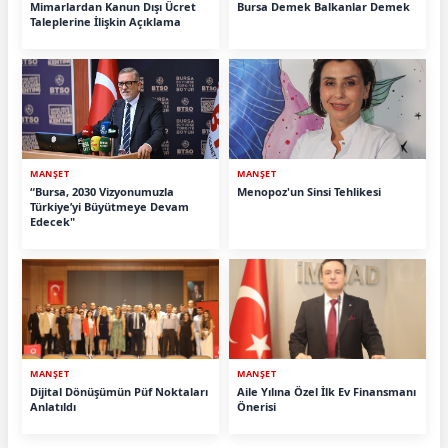
Mimarlardan Kanun Dışı Ücret
Bursa Demek Balkanlar Demek
Taleplerine İlişkin Açıklama
MANŞET
MANŞET
“Bursa, 2030 Vizyonumuzla
Menopoz'un Sinsi Tehlikesi
Türkiye’yi Büyütmeye Devam
Edecek"
MANŞET
MANŞET
Dijital Dönüşümün Püf Noktaları
Aile Yılına Özel İlk Ev Finansmanı
Anlatıldı
Önerisi