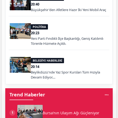
20:40
Büyükşehir'den Afetlere Hazır İki Yeni Mobil Araç
POLİTİKA
20:23
Yeni Parti Fındıklı İlçe Başkanlığı, Geniş Katılımlı
Törenle Hizmete Açıldı.
BELEDİYE HABERLERİ
20:14
Beylikdüzü'nde Yaz Spor Kursları Tüm Hızıyla
Devam Ediyor....
Trend Haberler
Bursa’nın Ulaşım Ağı Güçleniyor
1