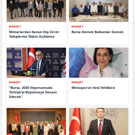
MANŞET
MANŞET
Mimarlardan Kanun Dışı Ücret
Bursa Demek Balkanlar Demek
Taleplerine İlişkin Açıklama
MANŞET
MANŞET
“Bursa, 2030 Vizyonumuzla
Menopoz'un Sinsi Tehlikesi
Türkiye’yi Büyütmeye Devam
Edecek"