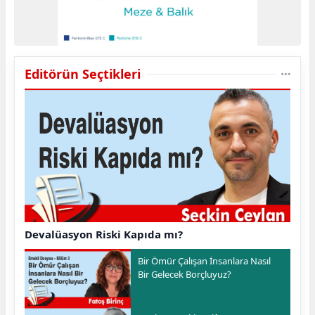
Editörün Seçtikleri
Devalüasyon Riski Kapıda mı?
Bir Ömür Çalışan İnsanlara Nasıl
Bir Gelecek Borçluyuz?