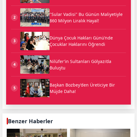
"Sular Vadisi" Bu Günün Maliyetiyle
2
860 Milyon Liralık Hayal!
Dünya Çocuk Hakları Günü’nde
3
Çocuklar Haklarını Öğrendi
Nilüfer’in Sultanları Gölyazı’da
4
Buluştu
Başkan Bozbey’den Üreticiye Bir
5
Müjde Daha!
Benzer Haberler