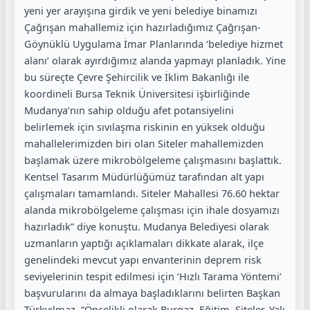
yeni yer arayışına girdik ve yeni belediye binamızı
Çağrışan mahallemiz için hazırladığımız Çağrışan-
Göynüklü Uygulama İmar Planlarında ‘belediye hizmet
alanı’ olarak ayırdığımız alanda yapmayı planladık. Yine
bu süreçte Çevre Şehircilik ve İklim Bakanlığı ile
koordineli Bursa Teknik Üniversitesi işbirliğinde
Mudanya’nın sahip olduğu afet potansiyelini
belirlemek için sıvılaşma riskinin en yüksek olduğu
mahallelerimizden biri olan Siteler mahallemizden
başlamak üzere mikrobölgeleme çalışmasını başlattık.
Kentsel Tasarım Müdürlüğümüz tarafından alt yapı
çalışmaları tamamlandı. Siteler Mahallesi 76.60 hektar
alanda mikrobölgeleme çalışması için ihale dosyamızı
hazırladık” diye konuştu. Mudanya Belediyesi olarak
uzmanların yaptığı açıklamaları dikkate alarak, ilçe
genelindeki mevcut yapı envanterinin deprem risk
seviyelerinin tespit edilmesi için ‘Hızlı Tarama Yöntemi’
başvurularını da almaya başladıklarını belirten Başkan
Türkyılmaz, “Öncelikli olarak Burgaz, Eğitim, Siteler, Yalı