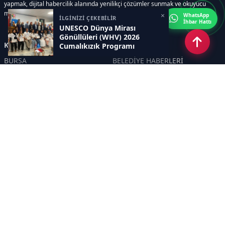
yapmak, dijital habercilik alanında yenilikçi çözümler sunmak ve okuyucu
memnuniyetini her zaman ön planda tutmaktır..
×
WhatsApp
İLGİNİZİ ÇEKEBİLİR
İhbar Hattı
UNESCO Dünya Mirası
Gönüllüleri (WHV) 2026
Kategoriler
Cumalıkızık Programı
Tamamlandı.
BURSA
BELEDİYE HABERLERİ
YEREL
POLİTİKA
EKONOMİ
ULUSAL
DÜNYA
GÜNDEM
SON DAKİKA
MANŞET
ASAYİŞ
KÜLTÜR SANAT
TURİZM
TARİH
MAGAZİN
GÜNCEL
RÖPORTAJ
EĞİTİM
KADIN
ÇOCUK
YAŞAM
SAĞLIK