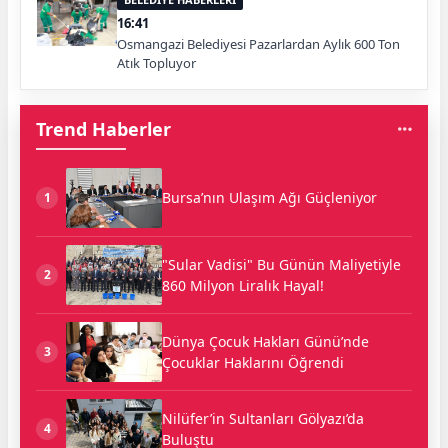
16:41
Osmangazi Belediyesi Pazarlardan Aylık 600 Ton
Atık Topluyor
Trend Haberler
Bursa’nın Ulaşım Ağı Güçleniyor
1
"Sular Vadisi" Bu Günün Maliyetiyle
2
860 Milyon Liralık Hayal!
Dünya Çocuk Hakları Günü’nde
3
Çocuklar Haklarını Öğrendi
Nilüfer’in Sultanları Gölyazı’da
4
Buluştu