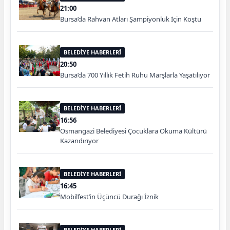
21:00
Bursa’da Rahvan Atları Şampiyonluk İçin Koştu
BELEDİYE HABERLERİ
20:50
Bursa’da 700 Yıllık Fetih Ruhu Marşlarla Yaşatılıyor
BELEDİYE HABERLERİ
16:56
Osmangazi Belediyesi Çocuklara Okuma Kültürü
Kazandırıyor
BELEDİYE HABERLERİ
16:45
Mobilfest’in Üçüncü Durağı İznik
BELEDİYE HABERLERİ