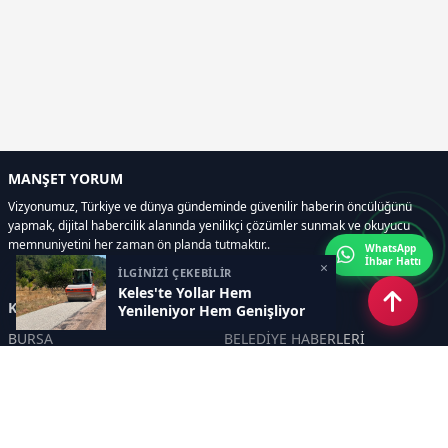
MANŞET YORUM
Vizyonumuz, Türkiye ve dünya gündeminde güvenilir haberin öncülüğünü
yapmak, dijital habercilik alanında yenilikçi çözümler sunmak ve okuyucu
memnuniyetini her zaman ön planda tutmaktır..
WhatsApp
İhbar Hattı
×
İLGİNİZİ ÇEKEBİLİR
Keles'te Yollar Hem
Kategoriler
Yenileniyor Hem Genişliyor
BURSA
BELEDİYE HABERLERİ
YEREL
POLİTİKA
EKONOMİ
ULUSAL
DÜNYA
GÜNDEM