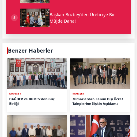
Başkan Bozbey’den Üreticiye Bir
5
Müjde Daha!
Benzer Haberler
MANŞET
MANŞET
DAĞDER ve BUMEV'den Güç
Mimarlardan Kanun Dışı Ücret
Birliği
Taleplerine İlişkin Açıklama