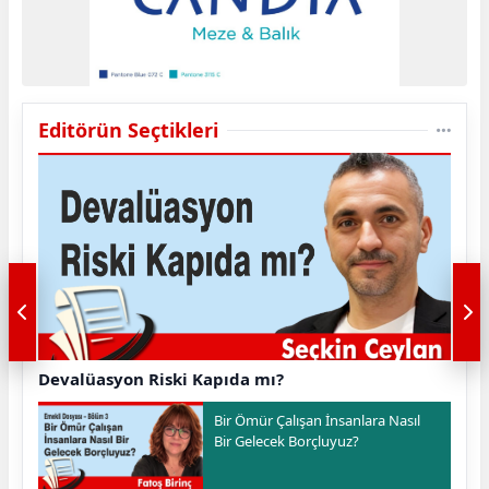
Editörün Seçtikleri
Devalüasyon Riski Kapıda mı?
Bir Ömür Çalışan İnsanlara Nasıl
Bir Gelecek Borçluyuz?