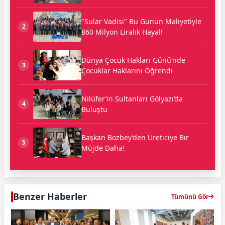
"Sular Vadisi" Bu Günün Maliyetiyle
2
860 Milyon Liralık Hayal!
Dünya Çocuk Hakları Günü’nde
3
Çocuklar Haklarını Öğrendi
Nilüfer’in Sultanları Gölyazı’da
4
Buluştu
Başkan Bozbey’den Üreticiye Bir
5
Müjde Daha!
Benzer Haberler
Tümünü Gör