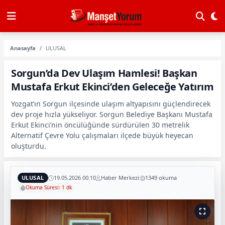
Anasayfa
ULUSAL
Sorgun’da Dev Ulaşım Hamlesi! Başkan
Mustafa Erkut Ekinci’den Geleceğe Yatırım
Yozgat’ın Sorgun ilçesinde ulaşım altyapısını güçlendirecek
dev proje hızla yükseliyor. Sorgun Belediye Başkanı Mustafa
Erkut Ekinci’nin öncülüğünde sürdürülen 30 metrelik
Alternatif Çevre Yolu çalışmaları ilçede büyük heyecan
oluşturdu.
ULUSAL
19.05.2026 00:10
Haber Merkezi
1349 okuma
Okuma Süresi: 1 dk