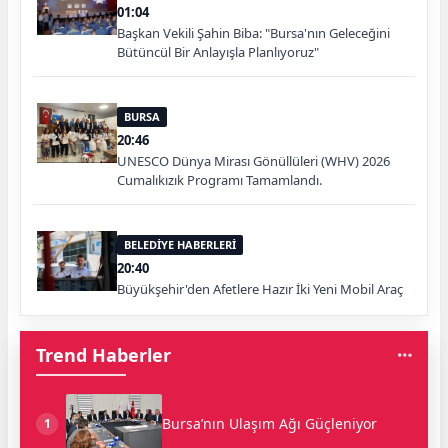
01:04
Başkan Vekili Şahin Biba: "Bursa'nın Geleceğini
Bütüncül Bir Anlayışla Planlıyoruz"
BURSA
20:46
UNESCO Dünya Mirası Gönüllüleri (WHV) 2026
Cumalıkızık Programı Tamamlandı.
BELEDİYE HABERLERİ
20:40
Büyükşehir'den Afetlere Hazır İki Yeni Mobil Araç
Trend Haberler
Bursa’nın Ulaşım Ağı Güçleniyor
1