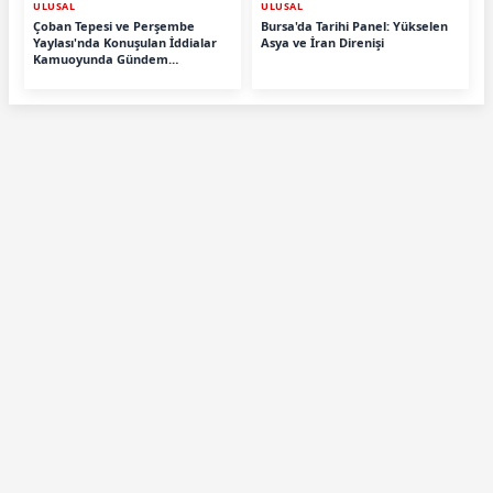
ULUSAL
ULUSAL
Çoban Tepesi ve Perşembe
Bursa'da Tarihi Panel: Yükselen
Yaylası'nda Konuşulan İddialar
Asya ve İran Direnişi
Kamuoyunda Gündem
Oluşturdu!