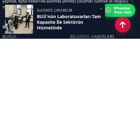
yapmak, dijital habercilik alanında yenilikçi çözümler sunmak ve okuyucu
memnuniyetini her zaman ön planda tutmaktır..
×
WhatsApp
İLGİNİZİ ÇEKEBİLİR
İhbar Hattı
BUÜ’nün Laboratuvarları Tam
Kapasite İle Sektörün
Kategoriler
Hizmetinde
BURSA
BELEDİYE HABERLERİ
YEREL
POLİTİKA
EKONOMİ
ULUSAL
DÜNYA
GÜNDEM
SON DAKİKA
MANŞET
ASAYİŞ
KÜLTÜR SANAT
TURİZM
TARİH
MAGAZİN
GÜNCEL
RÖPORTAJ
EĞİTİM
KADIN
ÇOCUK
YAŞAM
SAĞLIK