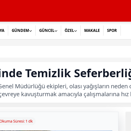
YA
GÜNDEM
GÜNCEL
ÖZEL
MAKALE
SPOR
inde Temizlik Seferberli
nel Müdürlüğü ekipleri, olası yağışların neden o
r çevreye kavuşturmak amacıyla çalışmalarına hı
Okuma Süresi: 1 dk