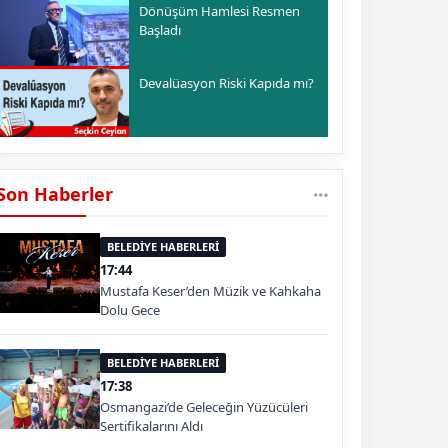
Dönüşüm Hamlesi Resmen
Başladı
Devalüasyon Riski Kapıda mı?
Son Haberler
BELEDİYE HABERLERİ
17:44
Mustafa Keser’den Müzik ve Kahkaha
Dolu Gece
BELEDİYE HABERLERİ
17:38
Osmangazi’de Geleceğin Yüzücüleri
Sertifikalarını Aldı