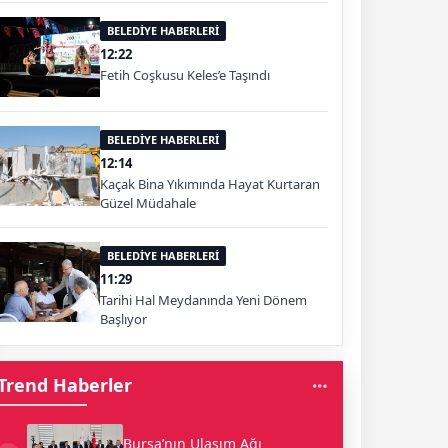
BELEDİYE HABERLERİ
12:22
Fetih Coşkusu Keles’e Taşındı
BELEDİYE HABERLERİ
12:14
Kaçak Bina Yıkımında Hayat Kurtaran
Güzel Müdahale
BELEDİYE HABERLERİ
11:29
Tarihi Hal Meydanında Yeni Dönem
Başlıyor
Trend Haberler
Bursa’nın Ulaşım Ağı