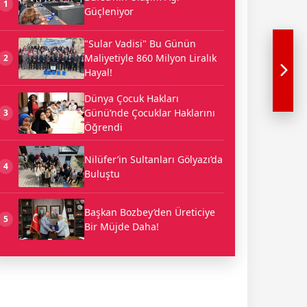
1
Güçleniyor
"Sular Vadisi" Bu Günün
Maliyetiyle 860 Milyon Liralık
2
Hayal!
Dünya Çocuk Hakları
Günü’nde Çocuklar Haklarını
3
Öğrendi
Nilüfer’in Sultanları Gölyazı’da
4
Buluştu
Başkan Bozbey’den Üreticiye
5
Bir Müjde Daha!