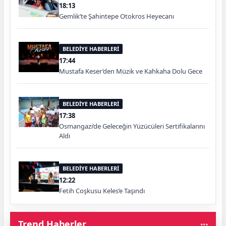
18:13
Gemlik’te Şahintepe Otokros Heyecanı
BELEDİYE HABERLERİ
17:44
Mustafa Keser’den Müzik ve Kahkaha Dolu Gece
BELEDİYE HABERLERİ
17:38
Osmangazi’de Geleceğin Yüzücüleri Sertifikalarını
Aldı
BELEDİYE HABERLERİ
12:22
Fetih Coşkusu Keles’e Taşındı
Trend Haberler