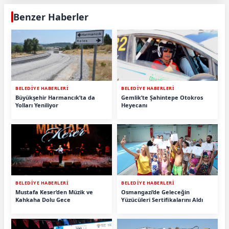
Benzer Haberler
BELEDİYE HABERLERİ
BELEDİYE HABERLERİ
Büyükşehir Harmancık’ta da
Gemlik’te Şahintepe Otokros
Yolları Yeniliyor
Heyecanı
BELEDİYE HABERLERİ
BELEDİYE HABERLERİ
Mustafa Keser’den Müzik ve
Osmangazi’de Geleceğin
Kahkaha Dolu Gece
Yüzücüleri Sertifikalarını Aldı