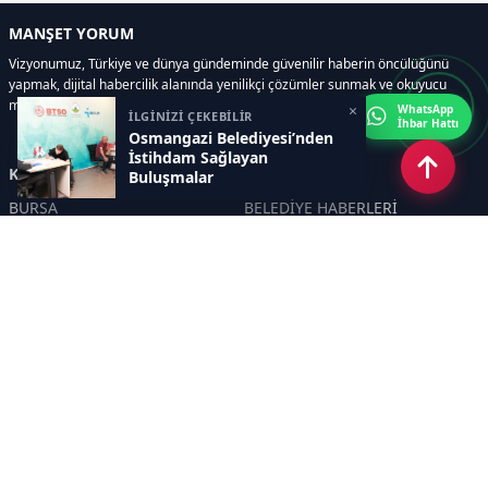
MANŞET YORUM
Vizyonumuz, Türkiye ve dünya gündeminde güvenilir haberin öncülüğünü
yapmak, dijital habercilik alanında yenilikçi çözümler sunmak ve okuyucu
memnuniyetini her zaman ön planda tutmaktır..
×
WhatsApp
İLGİNİZİ ÇEKEBİLİR
İhbar Hattı
Osmangazi Belediyesi’nden
İstihdam Sağlayan
Kategoriler
Buluşmalar
BURSA
BELEDİYE HABERLERİ
YEREL
POLİTİKA
EKONOMİ
ULUSAL
DÜNYA
GÜNDEM
SON DAKİKA
MANŞET
ASAYİŞ
KÜLTÜR SANAT
TURİZM
TARİH
MAGAZİN
GÜNCEL
RÖPORTAJ
EĞİTİM