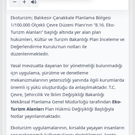
Ekoturizm; Balıkesir-Çanakkale Planlama Bölgesi
1/100.000 Ölçekli Çevre Düzeni Planı’nın “8.16. Eko-
Turizm Alanları” başlığı altında yer alan plan
hükümleri, Kültür ve Turizm Bakanlığı Plan İnceleme ve
Değerlendirme Kurulu’nun notları ile
düzenlenmektedir.
Yasal mevzuatta dayanan bir yönetmeliği bulunmadığı
için uygulama, yürütme ve denetleme
mekanizmalarının yetersizliği yanında ilgili kurumlarda
önemli iş yükü oluşturduğu da anlaşılmaktadır. T.C.
Çevre, Şehı̇rcı̇lı̇k Ve İklı̇m Değı̇şı̇klı̇ğı̇ Bakanlığı
Mekânsal Planlama Genel Müdürlüğü tarafından
Eko-
Turı̇zm Alanları
Plan Hükmü Değı̇şı̇klı̇ğı̇ Başlığıyla
Notlar yayınlanmaktadır.
Ekoturizm uygulamalarının, kırsalda yaşayan insanların
sosyoekonomik kalkınmalarını desteklemesi, kente