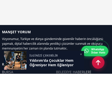
MANŞET YORUM
Vizyonumuz, Türkiye ve dünya gündeminde güvenilir haberin öncülüğünü
yapmak, dijital habercilik alanında yenilikçi çözümler sunmak ve okuyucu
memnuniyetini her zaman ön planda tutmaktır..
WhatsApp
İhbar Hattı
×
İLGİNİZİ ÇEKEBİLİR
Yıldırım'da Çocuklar Hem
Kategoriler
Öğreniyor Hem Eğleniyor
BURSA
BELEDİYE HABERLERİ
YEREL
POLİTİKA
EKONOMİ
ULUSAL
DÜNYA
GÜNDEM
SON DAKİKA
MANŞET
ASAYİŞ
KÜLTÜR SANAT