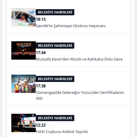
BELEDİYE HABERLERİ
18:13
Gemlik’te Şahintepe Otokros Heyecanı
BELEDİYE HABERLERİ
17:44
Mustafa Keser’den Müzik ve Kahkaha Dolu Gece
BELEDİYE HABERLERİ
17:38
Osmangazi’de Geleceğin Yüzücüleri Sertifikalarını
Aldı
BELEDİYE HABERLERİ
12:22
Fetih Coşkusu Keles’e Taşındı