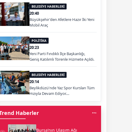
BELEDİYE HABERLERİ
20:40
Büyükşehir'den Afetlere Hazır İki Yeni
Mobil Araç
POLİTİKA
20:23
Yeni Parti Fındıklı İlçe Başkanlığı,
Geniş Katılımlı Törenle Hizmete Açıldı.
BELEDİYE HABERLERİ
20:14
Beylikdüzü'nde Yaz Spor Kursları Tüm
Hızıyla Devam Ediyor....
Trend Haberler
Bursa’nın Ulaşım Ağı