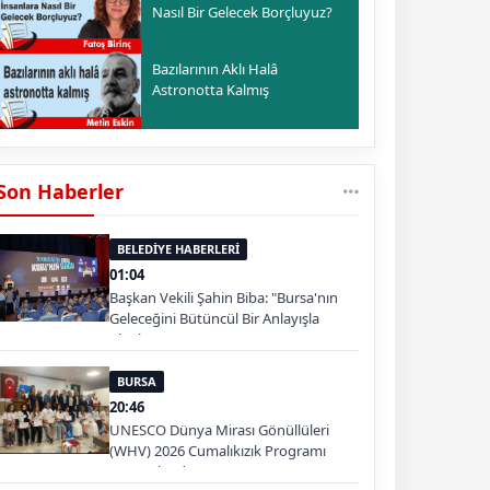
Nasıl Bir Gelecek Borçluyuz?
Bazılarının Aklı Halâ
Astronotta Kalmış
Son Haberler
BELEDİYE HABERLERİ
01:04
Başkan Vekili Şahin Biba: "Bursa'nın
Geleceğini Bütüncül Bir Anlayışla
Planlıyoruz"
BURSA
20:46
UNESCO Dünya Mirası Gönüllüleri
(WHV) 2026 Cumalıkızık Programı
Tamamlandı.