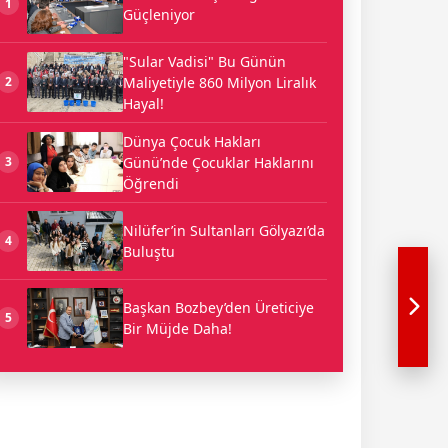
1
Güçleniyor
"Sular Vadisi" Bu Günün
Maliyetiyle 860 Milyon Liralık
2
Hayal!
Dünya Çocuk Hakları
Günü’nde Çocuklar Haklarını
3
Öğrendi
Nilüfer’in Sultanları Gölyazı’da
4
Buluştu
Başkan Bozbey’den Üreticiye
5
Bir Müjde Daha!