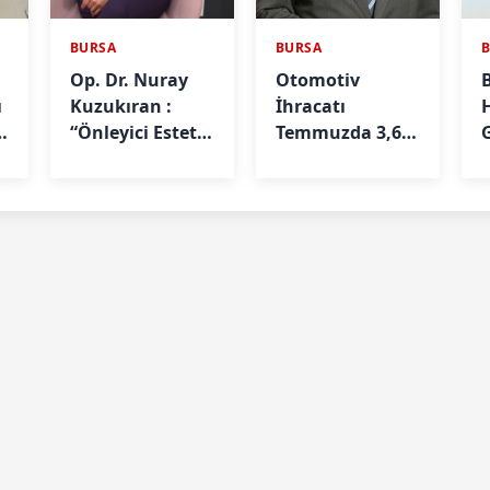
BURSA
BURSA
Op. Dr. Nuray
Otomotiv
ı
Kuzukıran :
İhracatı
e
“Önleyici Estetik
Temmuzda 3,6
G
İle Yaşlanmayı
Milyar Dolar
Geciktirebilirsiniz”