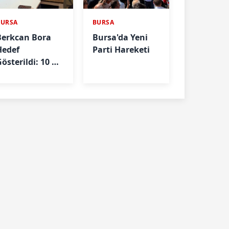
BURSA
BURSA
Berkcan Bora
Bursa'da Yeni
Hedef
Parti Hareketi
österildi: 10 Yıl
Önceki
Paylaşımları
Nedeniyle İfade
Verdi