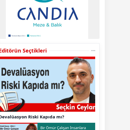
Editörün Seçtikleri
Devalüasyon Riski Kapıda mı?
Bir Ömür Çalışan İnsanlara