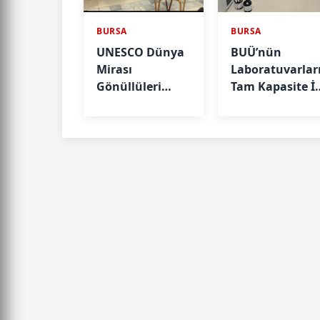
BURSA
BURSA
UNESCO Dünya
BUÜ’nün
Mirası
Laboratuvarlar
Gönüllüleri
Tam Kapasite İl
(WHV) 2026
Sektörün
Cumalıkızık
Hizmetinde
Programı
Tamamlandı.