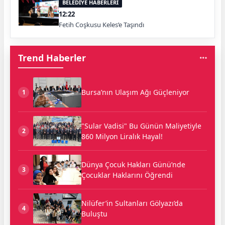
BELEDİYE HABERLERİ
12:22
Fetih Coşkusu Keles’e Taşındı
Trend Haberler
Bursa’nın Ulaşım Ağı Güçleniyor
1
"Sular Vadisi" Bu Günün Maliyetiyle
2
860 Milyon Liralık Hayal!
Dünya Çocuk Hakları Günü’nde
3
Çocuklar Haklarını Öğrendi
Nilüfer’in Sultanları Gölyazı’da
4
Buluştu