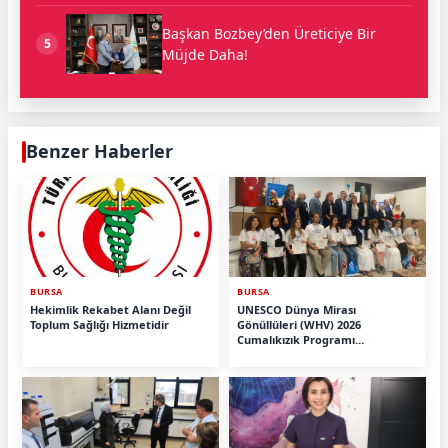
Başkan Bozbey’den Üreticiye Bir
5
Müjde Daha!
Benzer Haberler
BURSA
BURSA
Hekimlik Rekabet Alanı Değil
UNESCO Dünya Mirası
Toplum Sağlığı Hizmetidir
Gönüllüleri (WHV) 2026
Cumalıkızık Programı
Tamamlandı.