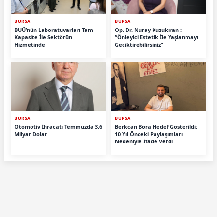
BURSA
BURSA
BUÜ’nün Laboratuvarları Tam
Op. Dr. Nuray Kuzukıran :
Kapasite İle Sektörün
“Önleyici Estetik İle Yaşlanmayı
Hizmetinde
Geciktirebilirsiniz”
BURSA
BURSA
Otomotiv İhracatı Temmuzda 3,6
Berkcan Bora Hedef Gösterildi:
Milyar Dolar
10 Yıl Önceki Paylaşımları
Nedeniyle İfade Verdi