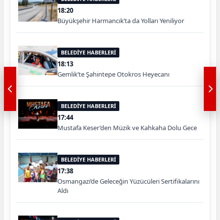
18:20
Büyükşehir Harmancık’ta da Yolları Yeniliyor
BELEDİYE HABERLERİ
18:13
Gemlik’te Şahintepe Otokros Heyecanı
BELEDİYE HABERLERİ
17:44
Mustafa Keser’den Müzik ve Kahkaha Dolu Gece
BELEDİYE HABERLERİ
17:38
Osmangazi’de Geleceğin Yüzücüleri Sertifikalarını
Aldı