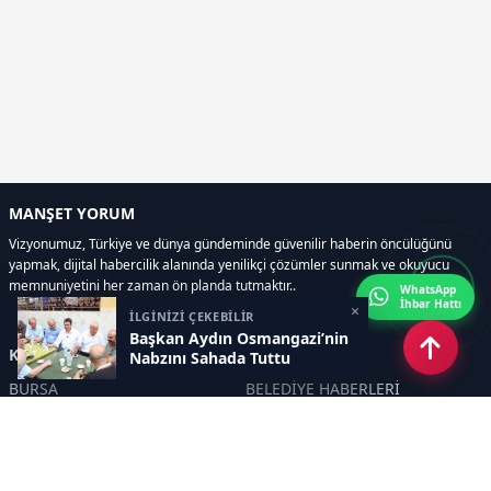
MANŞET YORUM
Vizyonumuz, Türkiye ve dünya gündeminde güvenilir haberin öncülüğünü
yapmak, dijital habercilik alanında yenilikçi çözümler sunmak ve okuyucu
memnuniyetini her zaman ön planda tutmaktır..
WhatsApp
İhbar Hattı
×
İLGİNİZİ ÇEKEBİLİR
Başkan Aydın Osmangazi’nin
Kategoriler
Nabzını Sahada Tuttu
BURSA
BELEDİYE HABERLERİ
YEREL
POLİTİKA
EKONOMİ
ULUSAL