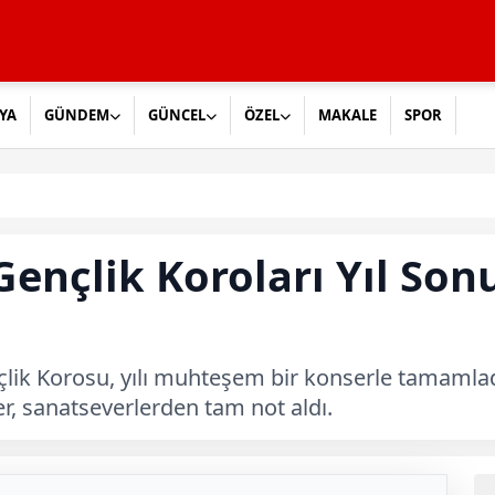
YA
GÜNDEM
GÜNCEL
ÖZEL
MAKALE
SPOR
Gençlik Koroları Yıl So
lik Korosu, yılı muhteşem bir konserle tamamladı
er, sanatseverlerden tam not aldı.