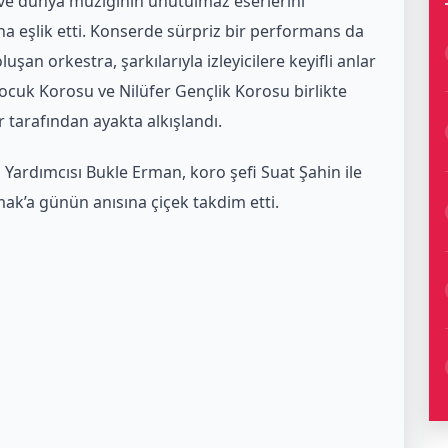
 ve dünya müziğinin unutulmaz eserlerini
ına eşlik etti. Konserde sürpriz bir performans da
şan orkestra, şarkılarıyla izleyicilere keyifli anlar
ocuk Korosu ve Nilüfer Gençlik Korosu birlikte
r tarafından ayakta alkışlandı.
 Yardımcısı Bukle Erman, koro şefi Suat Şahin ile
k’a günün anısına çiçek takdim etti.