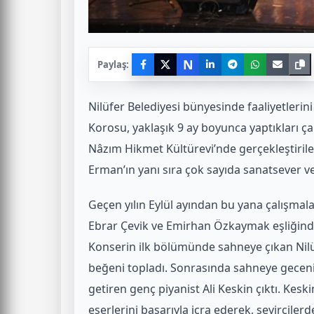
N
Paylaş:
Nilüfer Belediyesi bünyesinde faaliyetleri
Korosu, yaklaşık 9 ay boyunca yaptıkları ça
Nâzım Hikmet Kültürevi’nde gerçekleştirile
Erman’ın yanı sıra çok sayıda sanatsever ve a
Geçen yılın Eylül ayından bu yana çalışmala
Ebrar Çevik ve Emirhan Özkaymak eşliğind
Konserin ilk bölümünde sahneye çıkan Nil
beğeni topladı. Sonrasında sahneye geceni
getiren genç piyanist Ali Keskin çıktı. Kesk
eserlerini başarıyla icra ederek, seyircilerd