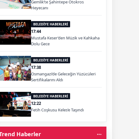
Gemlik’te Şahintepe Otokros
Heyecanı
BELEDİYE HABERLERİ
17:44
Mustafa Keser’den Müzik ve Kahkaha
Dolu Gece
BELEDİYE HABERLERİ
17:38
Osmangazi’de Geleceğin Yüzücüleri
Sertifikalarını Aldı
BELEDİYE HABERLERİ
12:22
Fetih Coşkusu Keles’e Taşındı
Trend Haberler