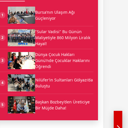
Bursa’nın Ulaşım Ağı
1
Güçleniyor
"Sular Vadisi" Bu Günün
Maliyetiyle 860 Milyon Liralık
2
Hayal!
Dünya Çocuk Hakları
Günü’nde Çocuklar Haklarını
3
Öğrendi
Nilüfer’in Sultanları Gölyazı’da
4
Buluştu
Başkan Bozbey’den Üreticiye
5
Bir Müjde Daha!