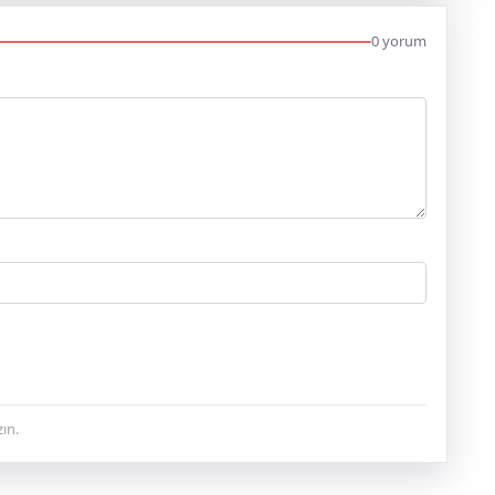
0 yorum
ın.