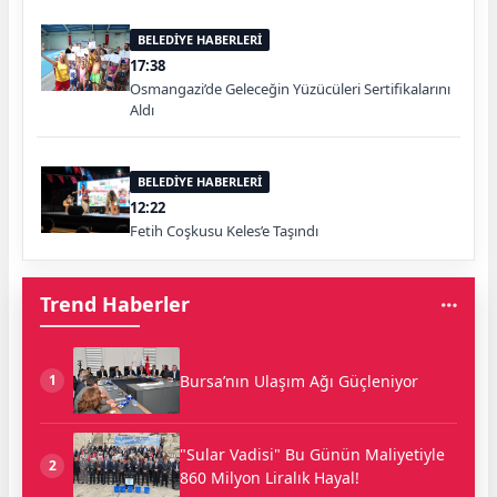
BELEDİYE HABERLERİ
17:38
Osmangazi’de Geleceğin Yüzücüleri Sertifikalarını
Aldı
BELEDİYE HABERLERİ
12:22
Fetih Coşkusu Keles’e Taşındı
Trend Haberler
Bursa’nın Ulaşım Ağı Güçleniyor
1
"Sular Vadisi" Bu Günün Maliyetiyle
2
860 Milyon Liralık Hayal!