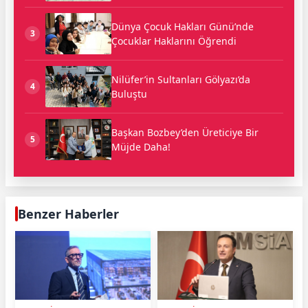
Dünya Çocuk Hakları Günü’nde
3
Çocuklar Haklarını Öğrendi
Nilüfer’in Sultanları Gölyazı’da
4
Buluştu
Başkan Bozbey’den Üreticiye Bir
5
Müjde Daha!
Benzer Haberler