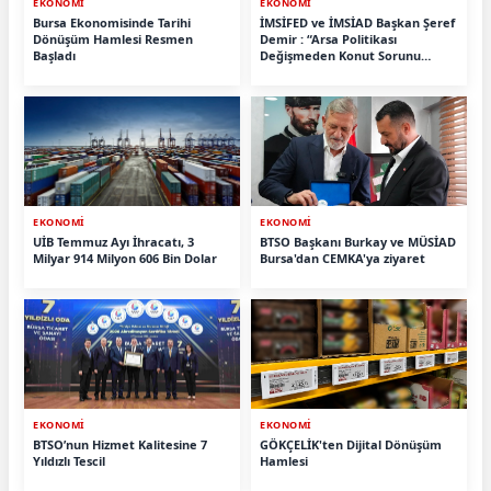
EKONOMİ
EKONOMİ
Bursa Ekonomisinde Tarihi
İMSİFED ve İMSİAD Başkan Şeref
Dönüşüm Hamlesi Resmen
Demir : “Arsa Politikası
Başladı
Değişmeden Konut Sorunu
Çözülmez ”
EKONOMİ
EKONOMİ
UİB Temmuz Ayı İhracatı, 3
BTSO Başkanı Burkay ve MÜSİAD
Milyar 914 Milyon 606 Bin Dolar
Bursa'dan CEMKA'ya ziyaret
EKONOMİ
EKONOMİ
BTSO’nun Hizmet Kalitesine 7
GÖKÇELİK'ten Dijital Dönüşüm
Yıldızlı Tescil
Hamlesi