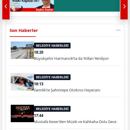
Son Haberler
BELEDİYE HABERLERİ
18:20
Büyükşehir Harmancık’ta da Yolları Yeniliyor
BELEDİYE HABERLERİ
18:13
Gemlik’te Şahintepe Otokros Heyecanı
BELEDİYE HABERLERİ
17:44
Mustafa Keser’den Müzik ve Kahkaha Dolu Gece