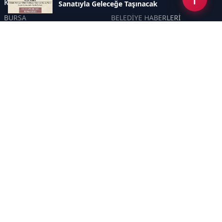
Kategoriler
Sanatıyla Geleceğe Taşınacak
BURSA
BELEDİYE HABERLERİ
YEREL
POLİTİKA
EKONOMİ
ULUSAL
DÜNYA
GÜNDEM
SON DAKİKA
MANŞET
ASAYİŞ
KÜLTÜR SANAT
TURİZM
TARİH
MAGAZİN
GÜNCEL
RÖPORTAJ
EĞİTİM
KADIN
ÇOCUK
YAŞAM
SAĞLIK
ÇEVRE
DOĞA
TARIM
ÖZEL