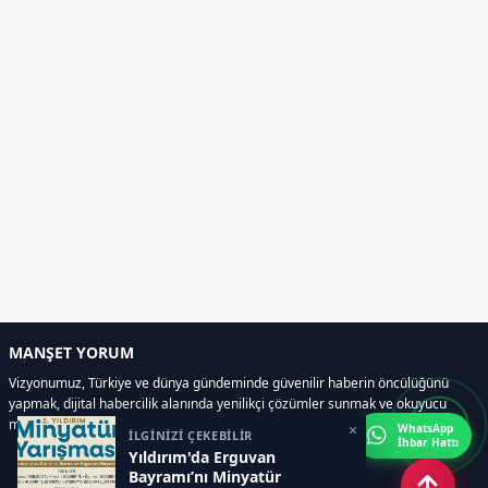
MANŞET YORUM
Vizyonumuz, Türkiye ve dünya gündeminde güvenilir haberin öncülüğünü
yapmak, dijital habercilik alanında yenilikçi çözümler sunmak ve okuyucu
memnuniyetini her zaman ön planda tutmaktır..
×
WhatsApp
İLGİNİZİ ÇEKEBİLİR
İhbar Hattı
Yıldırım'da Erguvan
Bayramı’nı Minyatür