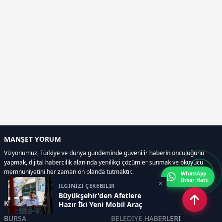
MANŞET YORUM
Vizyonumuz, Türkiye ve dünya gündeminde güvenilir haberin öncülüğünü
yapmak, dijital habercilik alanında yenilikçi çözümler sunmak ve okuyucu
memnuniyetini her zaman ön planda tutmaktır..
WhatsApp
İhbar Hattı
×
İLGİNİZİ ÇEKEBİLİR
Büyükşehir'den Afetlere
Kategoriler
Hazır İki Yeni Mobil Araç
BURSA
BELEDİYE HABERLERİ