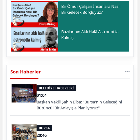
Bir Ömür Çalışan İnsanlara Nasıl
Bir Gelecek Borçluyuz?
Bazılarının Aklı Halâ Astronotta
Kalmış
Son Haberler
BELEDİYE HABERLERİ
01:04
Başkan Vekili Şahin Biba: "Bursa'nın Geleceğini
Bütüncül Bir Anlayışla Planlıyoruz"
BURSA
20:46