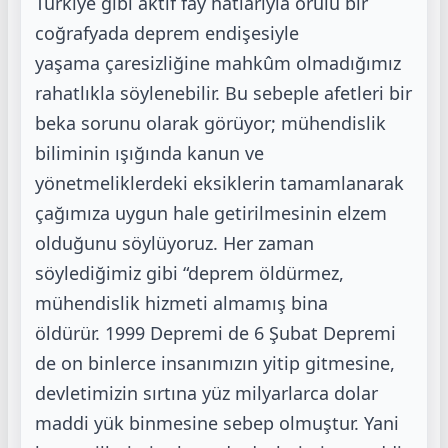
Türkiye gibi aktif fay hatlarıyla örülü bir
coğrafyada deprem endişesiyle
yaşama
çaresizliğine mahkûm olmadığımız
rahatlıkla söylenebilir. Bu sebeple afetleri bir
beka sorunu
olarak görüyor; mühendislik
biliminin ışığında kanun ve
yönetmeliklerdeki eksiklerin
tamamlanarak
çağımıza uygun hale getirilmesinin elzem
olduğunu söylüyoruz.
Her zaman
söylediğimiz gibi “deprem öldürmez,
mühendislik hizmeti almamış bina
öldürür.
1999 Depremi de 6 Şubat Depremi
de on binlerce insanımızın yitip gitmesine,
devletimizin
sırtına yüz milyarlarca dolar
maddi yük binmesine sebep olmuştur. Yani