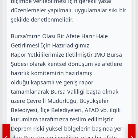
biçimde verilebilmesi için gerekli
yasal
düzenlemeler yapılmalı, uygulamalar sıkı bir
şekilde denetlenmelidir.
Bursa’mızın Olası Bir Afete Hazır Hale
Getirilmesi İçin Hazırladığımız
Rapor
Yetkililerimize İletilmiştir
İMO Bursa
Şubesi olarak kentsel dönüşüm ve afetlere
hazırlık komitemizin hazırlamış
olduğu
kapsamlı ve geniş rapor
tamamlanarak Bursa Valiliği başta olmak
üzere Çevre İl Müdürlüğü,
Büyükşehir
Belediyesi, İlçe Belediyeleri, AFAD vb. ilgili
kurumlara tarafımızca teslim
edilmiştir.
Deprem riski yüksel bölgelerin başında yer
alan Bursa’mızın ivedilikle, olası bir
afete