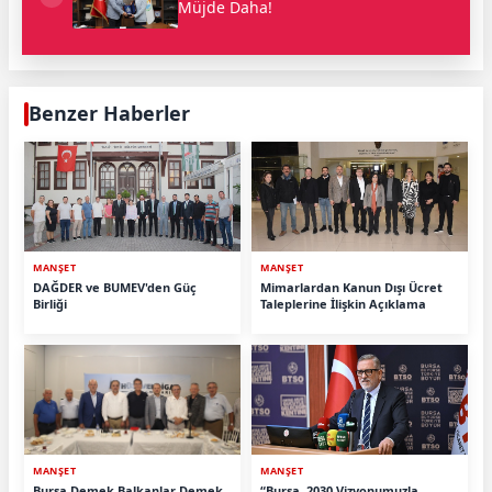
Müjde Daha!
Benzer Haberler
MANŞET
MANŞET
DAĞDER ve BUMEV'den Güç
Mimarlardan Kanun Dışı Ücret
Birliği
Taleplerine İlişkin Açıklama
MANŞET
MANŞET
Bursa Demek Balkanlar Demek
“Bursa, 2030 Vizyonumuzla