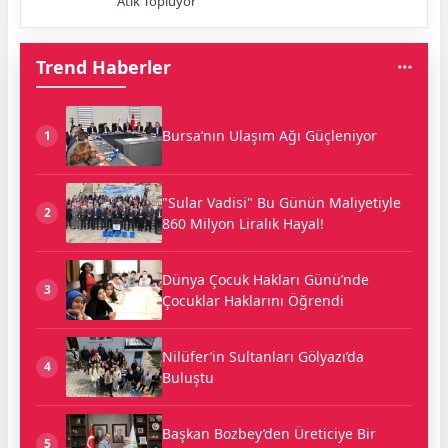
Atık Topluyor
Trend Haberler
Bursa’nın Ulaşım Ağı Güçleniyor
1
"Sular Vadisi" Bu Günün Maliyetiyle
2
860 Milyon Liralık Hayal!
Dünya Çocuk Hakları Günü’nde
3
Çocuklar Haklarını Öğrendi
Nilüfer’in Sultanları Gölyazı’da
4
Buluştu
Başkan Bozbey’den Üreticiye Bir
5