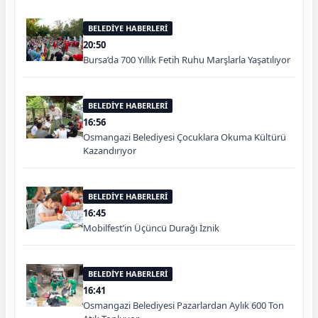
BELEDİYE HABERLERİ
20:50
Bursa’da 700 Yıllık Fetih Ruhu Marşlarla Yaşatılıyor
BELEDİYE HABERLERİ
16:56
Osmangazi Belediyesi Çocuklara Okuma Kültürü
Kazandırıyor
BELEDİYE HABERLERİ
16:45
Mobilfest’in Üçüncü Durağı İznik
BELEDİYE HABERLERİ
16:41
Osmangazi Belediyesi Pazarlardan Aylık 600 Ton