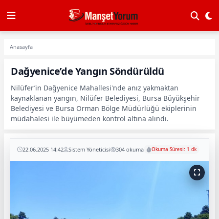
Anasayfa
Dağyenice’de Yangın Söndürüldü
Nilüfer’in Dağyenice Mahallesi'nde anız yakmaktan
kaynaklanan yangın, Nilüfer Belediyesi, Bursa Büyükşehir
Belediyesi ve Bursa Orman Bölge Müdürlüğü ekiplerinin
müdahalesi ile büyümeden kontrol altına alındı.
22.06.2025 14:42
Sistem Yöneticisi
304 okuma
Okuma Süresi: 1 dk