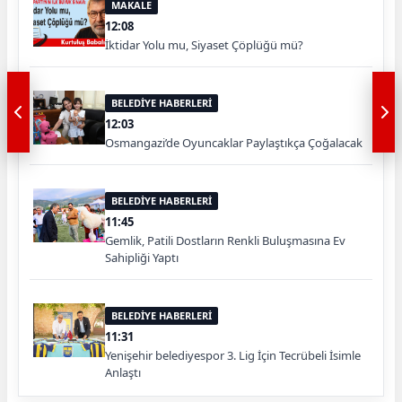
MAKALE
12:08
İktidar Yolu mu, Siyaset Çöplüğü mü?
BELEDİYE HABERLERİ
12:03
Osmangazi’de Oyuncaklar Paylaştıkça Çoğalacak
BELEDİYE HABERLERİ
11:45
Gemlik, Patili Dostların Renkli Buluşmasına Ev
Sahipliği Yaptı
BELEDİYE HABERLERİ
11:31
Yenişehir belediyespor 3. Lig İçin Tecrübeli İsimle
Anlaştı