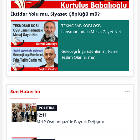
İktidar Yolu mu, Siyaset Çöplüğü mü?
TEKNOSAB KOBİ OSB
Lansmanındaki Mesaj Gayet Net
Geleceği İnşa Edenler mi, Faize
Teslim Olanlar mı?
Son Haberler
POLİTİKA
12:11
MHP Osmangazi'de Bayrak Değişimi