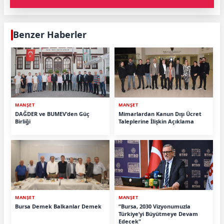
Benzer Haberler
MANŞET
MANŞET
DAĞDER ve BUMEV'den Güç
Mimarlardan Kanun Dışı Ücret
Birliği
Taleplerine İlişkin Açıklama
MANŞET
MANŞET
Bursa Demek Balkanlar Demek
“Bursa, 2030 Vizyonumuzla
Türkiye’yi Büyütmeye Devam
Edecek"