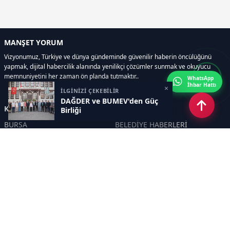
MANŞET YORUM
Vizyonumuz, Türkiye ve dünya gündeminde güvenilir haberin öncülüğünü
yapmak, dijital habercilik alanında yenilikçi çözümler sunmak ve okuyucu
memnuniyetini her zaman ön planda tutmaktır..
WhatsApp
İhbar Hattı
×
İLGİNİZİ ÇEKEBİLİR
DAĞDER ve BUMEV'den Güç
Kategoriler
Birliği
BURSA
BELEDİYE HABERLERİ
YEREL
POLİTİKA
EKONOMİ
ULUSAL
DÜNYA
GÜNDEM
SON DAKİKA
MANŞET
ASAYİŞ
KÜLTÜR SANAT
TURİZM
TARİH