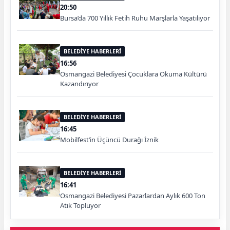
20:50
Bursa’da 700 Yıllık Fetih Ruhu Marşlarla Yaşatılıyor
BELEDİYE HABERLERİ
16:56
Osmangazi Belediyesi Çocuklara Okuma Kültürü
Kazandırıyor
BELEDİYE HABERLERİ
16:45
Mobilfest’in Üçüncü Durağı İznik
BELEDİYE HABERLERİ
16:41
Osmangazi Belediyesi Pazarlardan Aylık 600 Ton
Atık Topluyor