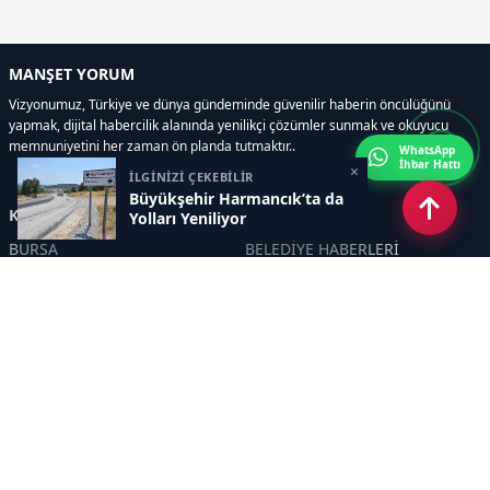
MANŞET YORUM
Vizyonumuz, Türkiye ve dünya gündeminde güvenilir haberin öncülüğünü
yapmak, dijital habercilik alanında yenilikçi çözümler sunmak ve okuyucu
memnuniyetini her zaman ön planda tutmaktır..
WhatsApp
İhbar Hattı
×
İLGİNİZİ ÇEKEBİLİR
Büyükşehir Harmancık’ta da
Kategoriler
Yolları Yeniliyor
BURSA
BELEDİYE HABERLERİ
YEREL
POLİTİKA
EKONOMİ
ULUSAL
DÜNYA
GÜNDEM
SON DAKİKA
MANŞET
ASAYİŞ
KÜLTÜR SANAT
TURİZM
TARİH