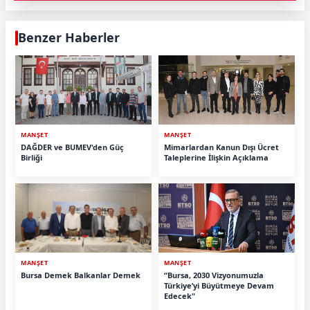
Benzer Haberler
MANŞET
MANŞET
DAĞDER ve BUMEV'den Güç
Mimarlardan Kanun Dışı Ücret
Birliği
Taleplerine İlişkin Açıklama
MANŞET
MANŞET
Bursa Demek Balkanlar Demek
“Bursa, 2030 Vizyonumuzla
Türkiye’yi Büyütmeye Devam
Edecek"