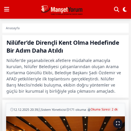
Anasayfa
Nilüfer’de Dirençli Kent Olma Hedefinde
Bir Adım Daha Atıldı
Nilüfer’de yaşanabilecek afetlere müdahale amacıyla
kurulan, Nilüfer Belediyesi çalışanlarından oluşan Arama
Kurtarma Gönüllü Ekibi, Belediye Başkanı Şadi Özdemir ve
AFAD yetkilileriyle ilk toplantısını gerçekleştirdi. Nilüfer
Barış Meclisi’ndeki buluşma, ekibin doğru yöntemler ve
güçlü bir kurumsal iş birliğiyle yola çıkmasını amaçladı.
12.12.2025 20:39
Sistem Yöneticisi
171 okuma
Okuma Süresi: 2 dk