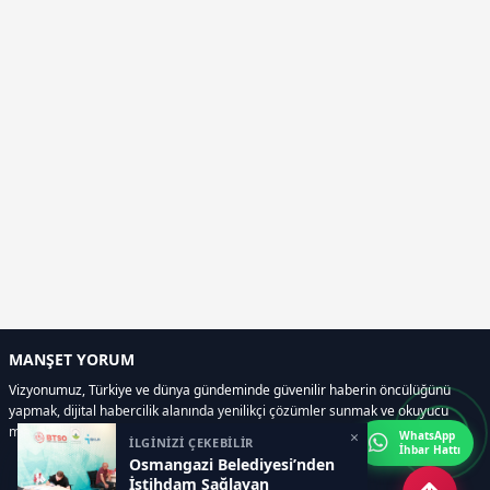
MANŞET YORUM
Vizyonumuz, Türkiye ve dünya gündeminde güvenilir haberin öncülüğünü
yapmak, dijital habercilik alanında yenilikçi çözümler sunmak ve okuyucu
memnuniyetini her zaman ön planda tutmaktır..
×
WhatsApp
İLGİNİZİ ÇEKEBİLİR
İhbar Hattı
Osmangazi Belediyesi’nden
İstihdam Sağlayan