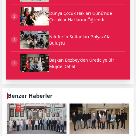
Dünya Çocuk Hakları Günü’nde
3
Çocuklar Haklarını Öğrendi
Nilüfer’in Sultanları Gölyazı’da
4
Buluştu
Başkan Bozbey’den Üreticiye Bir
5
Müjde Daha!
Benzer Haberler