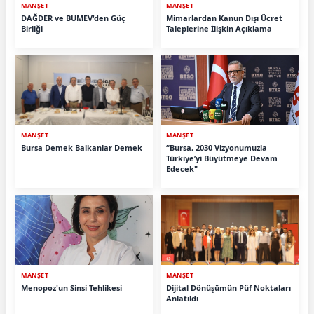
MANŞET
MANŞET
DAĞDER ve BUMEV'den Güç
Mimarlardan Kanun Dışı Ücret
Birliği
Taleplerine İlişkin Açıklama
MANŞET
MANŞET
Bursa Demek Balkanlar Demek
“Bursa, 2030 Vizyonumuzla
Türkiye’yi Büyütmeye Devam
Edecek"
MANŞET
MANŞET
Menopoz'un Sinsi Tehlikesi
Dijital Dönüşümün Püf Noktaları
Anlatıldı