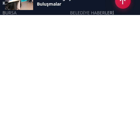
Kategoriler
Buluşmalar
BURSA
BELEDİYE HABERLERİ
YEREL
POLİTİKA
EKONOMİ
ULUSAL
DÜNYA
GÜNDEM
SON DAKİKA
MANŞET
ASAYİŞ
KÜLTÜR SANAT
TURİZM
TARİH
MAGAZİN
GÜNCEL
RÖPORTAJ
EĞİTİM
KADIN
ÇOCUK
YAŞAM
SAĞLIK
ÇEVRE
DOĞA
TARIM
ÖZEL