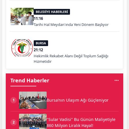
BELEDİYE HABERLERİ
11:16
Tarihi Hal Meydan'ında Yeni Dönem Başlıyor
BURSA
21:12
Hekimlik Rekabet Alanı Değil Toplum Sağlığı
Hizmetidir
Trend Haberler
Bursa’nın Ulaşım Ağı Güçleniyor
1
"Sular Vadisi" Bu Günün Maliyetiyle
2
860 Milyon Liralık Hayal!