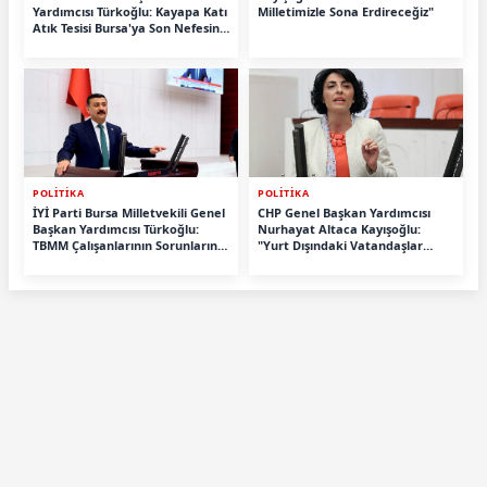
Yardımcısı Türkoğlu: Kayapa Katı
Milletimizle Sona Erdireceğiz"
Atık Tesisi Bursa'ya Son Nefesini
” Verdirir ! Derhal Vaz Geçin!
POLİTİKA
POLİTİKA
İYİ Parti Bursa Milletvekili Genel
CHP Genel Başkan Yardımcısı
Başkan Yardımcısı Türkoğlu:
Nurhayat Altaca Kayışoğlu:
TBMM Çalışanlarının Sorunlarını
"Yurt Dışındaki Vatandaşlar
Gündeme Taşıdı
Ehliyet Mağduriyeti Yaşıyor"