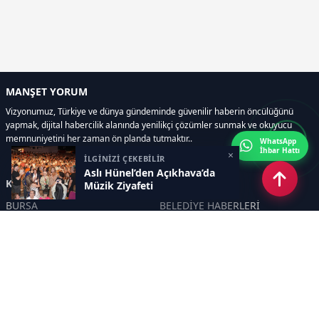
MANŞET YORUM
Vizyonumuz, Türkiye ve dünya gündeminde güvenilir haberin öncülüğünü
yapmak, dijital habercilik alanında yenilikçi çözümler sunmak ve okuyucu
memnuniyetini her zaman ön planda tutmaktır..
WhatsApp
İhbar Hattı
×
İLGİNİZİ ÇEKEBİLİR
Aslı Hünel’den Açıkhava’da
Kategoriler
Müzik Ziyafeti
BURSA
BELEDİYE HABERLERİ
YEREL
POLİTİKA
EKONOMİ
ULUSAL
DÜNYA
GÜNDEM
SON DAKİKA
MANŞET