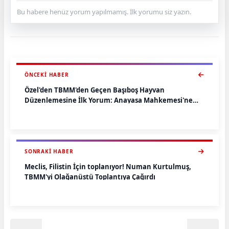
Bu habere henüz yorum yapılmamış. İlk yorumu siz yazın.
ÖNCEKI HABER
Özel'den TBMM'den Geçen Başıboş Hayvan
Düzenlemesine İlk Yorum: Anayasa Mahkemesi'ne
Gideceğiz
SONRAKI HABER
Meclis, Filistin İçin toplanıyor! Numan Kurtulmuş,
TBMM'yi Olağanüstü Toplantıya Çağırdı