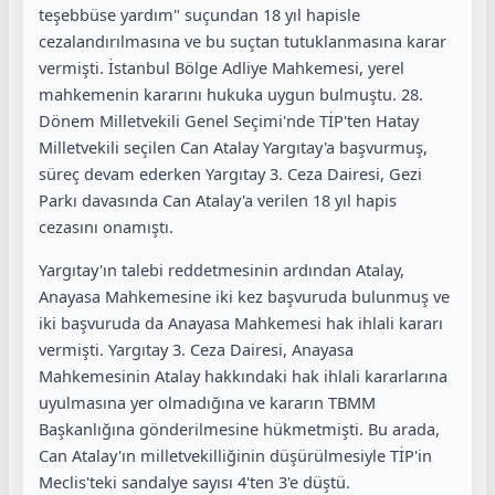
teşebbüse yardım" suçundan 18 yıl hapisle
cezalandırılmasına ve bu suçtan tutuklanmasına karar
vermişti. İstanbul Bölge Adliye Mahkemesi, yerel
mahkemenin kararını hukuka uygun bulmuştu. 28.
Dönem Milletvekili Genel Seçimi'nde TİP'ten Hatay
Milletvekili seçilen Can Atalay Yargıtay'a başvurmuş,
süreç devam ederken Yargıtay 3. Ceza Dairesi, Gezi
Parkı davasında Can Atalay'a verilen 18 yıl hapis
cezasını onamıştı.
Yargıtay'ın talebi reddetmesinin ardından Atalay,
Anayasa Mahkemesine iki kez başvuruda bulunmuş ve
iki başvuruda da Anayasa Mahkemesi hak ihlali kararı
vermişti. Yargıtay 3. Ceza Dairesi, Anayasa
Mahkemesinin Atalay hakkındaki hak ihlali kararlarına
uyulmasına yer olmadığına ve kararın TBMM
Başkanlığına gönderilmesine hükmetmişti. Bu arada,
Can Atalay'ın milletvekilliğinin düşürülmesiyle TİP'in
Meclis'teki sandalye sayısı 4'ten 3'e düştü.