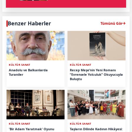
Benzer Haberler
Tümünü Gör
KÜLTÜR SANAT
KÜLTÜR SANAT
Anadolu ve Balkanlarda
Recep Meşe’nin Yeni Romanı
Turaniler
“Evrensele Yolculuk” Okuyucuyla
Buluştu
KÜLTÜR SANAT
KÜLTÜR SANAT
'Bir Adam Yaratmak' Oyunu
Taşların Dilinde Kadının Hikâyesi: