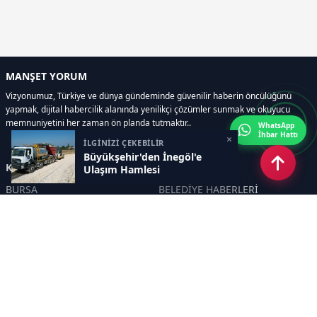
MANŞET YORUM
Vizyonumuz, Türkiye ve dünya gündeminde güvenilir haberin öncülüğünü
yapmak, dijital habercilik alanında yenilikçi çözümler sunmak ve okuyucu
memnuniyetini her zaman ön planda tutmaktır..
WhatsApp
İhbar Hattı
×
İLGİNİZİ ÇEKEBİLİR
Büyükşehir'den İnegöl'e
Kategoriler
Ulaşım Hamlesi
BURSA
BELEDİYE HABERLERİ
YEREL
POLİTİKA
EKONOMİ
ULUSAL
DÜNYA
GÜNDEM
SON DAKİKA
MANŞET
ASAYİŞ
KÜLTÜR SANAT